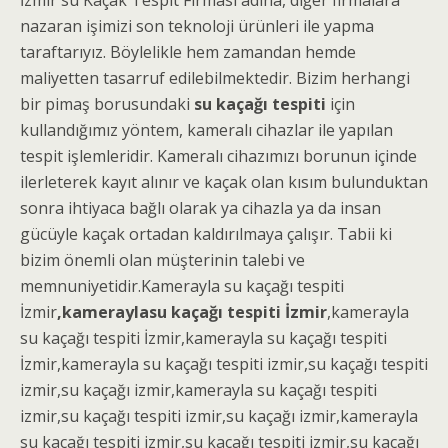
nazaran işimizi son teknoloji ürünleri ile yapma
taraftarıyız. Böylelikle hem zamandan hemde
maliyetten tasarruf edilebilmektedir. Bizim herhangi
bir pimaş borusundaki
su kaçağı tespiti
için
kullandığımız yöntem, kameralı cihazlar ile yapılan
tespit işlemleridir. Kameralı cihazımızı borunun içinde
ilerleterek kayıt alınır ve kaçak olan kısım bulunduktan
sonra ihtiyaca bağlı olarak ya cihazla ya da insan
gücüyle kaçak ortadan kaldırılmaya çalışır. Tabii ki
bizim önemli olan müşterinin talebi ve
memnuniyetidir.
Kamerayla su kaçağı tespiti
İzmir
,k
amerayla
su kaçağı tespiti İzmir
,
k
amerayla
su kaçağı tespiti İzmir,
k
amerayla su kaçağı tespiti
İzmir,
kamerayla
su kaçağı
tespiti izmir,su kaçağı tespiti
izmir,su kaçağı izmir,
kamerayla su kaçağı tespiti
izmir,su kaçağı tespiti izmir,su kaçağı izmir,
kamerayla
su kaçağı tespiti izmir,su kaçağı tespiti izmir,
su kaçağı