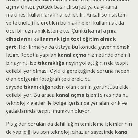
açma
cihazı, yüksek basınçlı su jeti ya da yıkama
makinesi kullanılarak halledilebilir. Ancak son sistem
ve teknoloji ile üretilen bu makineleri kullanmak da
özel bir uzmanlık istemekte. Çünkü
kanal açma
cihazlarını kullanmak için özel eğitim almak
şart.
Her firma ya da ustaya bu konuda güvenmemek
lazım. Robotla yapılan
kanal açma
hizmetinde önemli
bir ayrıntı ise
tıkanıklığa
neyin yol açtığının da tespit
edilebiliyor olması. Öyle ki gerektiğinde soruna neden
olan bölgenin fotoğrafı çekilerek, bu
sayede
tıkanıklığa
neden olan cismin görüntüsü elde
edilebiliyor. Bu arada
kanal açma
işlemi sırasında bu
teknolojik aletler ile bölge içerisinde yer alan kırık ve
çatlaklarında tespiti mümkün oluyor.
Pis gider boruları da dahil lağım temizleme işlemlerinin
de yapıldığı bu son teknoloji cihazlar sayesinde
kanal