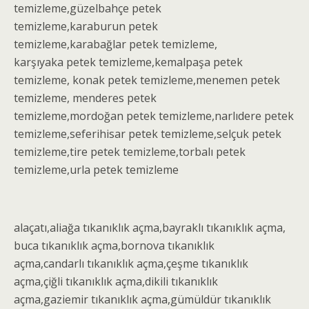
temizleme
,güzelbahçe
petek
temizleme,
karaburun
petek
temizleme
,karabağlar
petek temizleme
,
karşıyaka
petek temizleme
,kemalpaşa
petek
temizleme
, konak
petek temizleme
,menemen
petek
temizleme
, menderes
petek
temizleme
,mordoğan
petek temizleme
,narlıdere
petek
temizleme
,seferihisar
petek temizleme
,selçuk
petek
temizleme
,tire
petek temizleme
,torbalı
petek
temizleme
,urla petek temizleme
alaçatı,aliağa
tıkanıklık açma
,bayraklı
tıkanıklık açma
,
buca
tıkanıklık açma
,bornova
tıkanıklık
açma
,candarlı
tıkanıklık açma
,çeşme
tıkanıklık
açma
,çiğli
tıkanıklık açma
,dikili
tıkanıklık
açma
,gaziemir
tıkanıklık açma
,gümüldür
tıkanıklık