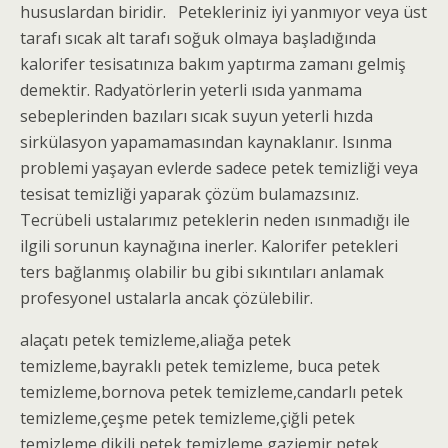
hususlardan biridir. Petekleriniz iyi yanmıyor veya üst
tarafı sıcak alt tarafı soğuk olmaya başladığında
kalorifer tesisatınıza bakım yaptırma zamanı gelmiş
demektir. Radyatörlerin yeterli ısıda yanmama
sebeplerinden bazıları sıcak suyun yeterli hızda
sirkülasyon yapamamasından kaynaklanır. Isınma
problemi yaşayan evlerde sadece petek temizliği veya
tesisat temizliği yaparak çözüm bulamazsınız.
Tecrübeli ustalarımız peteklerin neden ısınmadığı ile
ilgili sorunun kaynağına inerler. Kalorifer petekleri
ters bağlanmış olabilir bu gibi sıkıntıları anlamak
profesyonel ustalarla ancak çözülebilir.
alaçatı
petek temizleme
,aliağa
petek
temizleme
,bayraklı
petek temizleme
, buca
petek
temizleme
,bornova
petek temizleme
,candarlı
petek
temizleme
,çeşme
petek temizleme
,çiğli
petek
temizleme
,dikili
petek temizleme
,gaziemir
petek