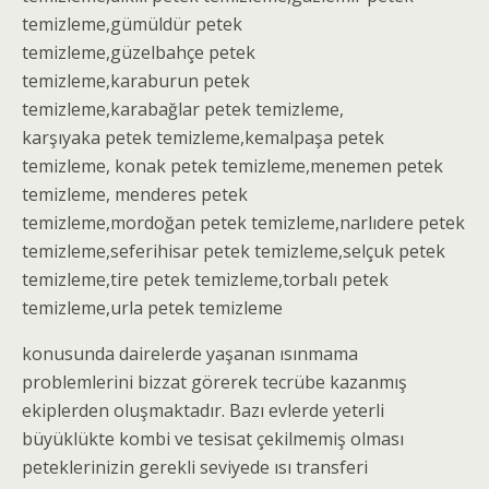
temizleme
,gümüldür
petek
temizleme
,güzelbahçe
petek
temizleme,
karaburun
petek
temizleme
,karabağlar
petek temizleme
,
karşıyaka
petek temizleme
,kemalpaşa
petek
temizleme
, konak
petek temizleme
,menemen
petek
temizleme
, menderes
petek
temizleme
,mordoğan
petek temizleme
,narlıdere
petek
temizleme
,seferihisar
petek temizleme
,selçuk
petek
temizleme
,tire
petek temizleme
,torbalı
petek
temizleme
,urla petek temizleme
konusunda dairelerde yaşanan ısınmama
problemlerini bizzat görerek tecrübe kazanmış
ekiplerden oluşmaktadır. Bazı evlerde yeterli
büyüklükte kombi ve tesisat çekilmemiş olması
peteklerinizin gerekli seviyede ısı transferi