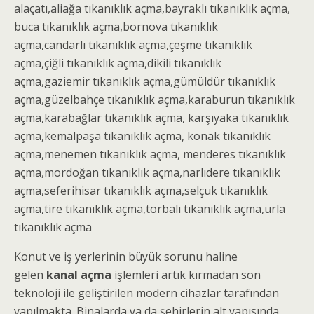
alaçatı,aliağa
tıkanıklık açma
,bayraklı
tıkanıklık açma
,
buca
tıkanıklık açma
,bornova
tıkanıklık
açma
,candarlı
tıkanıklık açma
,çeşme
tıkanıklık
açma
,çiğli
tıkanıklık açma
,dikili
tıkanıklık
açma
,gaziemir
tıkanıklık açma
,gümüldür
tıkanıklık
açma
,güzelbahçe
tıkanıklık açma
,karaburun
tıkanıklık
açma
,karabağlar
tıkanıklık açma
, karşıyaka
tıkanıklık
açma
,kemalpaşa
tıkanıklık açma
, konak
tıkanıklık
açma
,menemen
tıkanıklık açma
, menderes
tıkanıklık
açma
,mordoğan
tıkanıklık açma
,narlıdere
tıkanıklık
açma
,seferihisar
tıkanıklık açma
,selçuk
tıkanıklık
açma
,tire
tıkanıklık açma
,torbalı
tıkanıklık açma
,urla
tıkanıklık açma
Konut ve iş yerlerinin büyük sorunu haline
gelen
kanal açma
işlemleri artık kırmadan son
teknoloji ile geliştirilen modern cihazlar tarafından
yapılmakta. Binalarda ya da şehirlerin alt yapısında