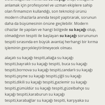
anlamak için profesyonel ve uzman ekiplere sahip
olan firmamızın kullandığı, son teknoloji ürünü
modern cihazlarla anında tespit yaptırarak, sorunun
daha da büyümesinin önüne geçilebilir. Modern
cihazlar ile yapılan ve hangi bölgede
su kaçağı
olup,
olmadığının tespiti ile başlayan
su kaçağı
sorununun
tespiti sırasında en büyük avantaj herhangi bir kırma
işleminin gerçekleştirilmeyecek olması.
alaçatı
su kaçağı tespiti
,aliağa
su kaçağı
tespiti
,bayraklı
su kaçağı tespiti
, buca
su kaçağı
tespiti
,bornova
su kaçağı tespiti
,candarlı
su kaçağı
tespiti
,çeşme
su kaçağı tespiti
,çiğli
su kaçağı
tespiti
,dikili
su kaçağı tespiti
,gaziemir
su kaçağı
tespiti
,gümüldür
su kaçağı tespiti
,güzelbahçe
su
kaçağı tespiti
,karaburun
su kaçağı
tespiti
,karabağlar
su kaçağı tespiti
, karşıyaka
su