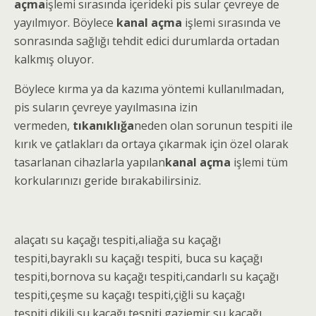
açma
işlemi sırasında içerideki pis sular çevreye de
yayılmıyor. Böylece
kanal açma
işlemi sırasında ve
sonrasında sağlığı tehdit edici durumlarda ortadan
kalkmış oluyor.
Böylece kırma ya da kazıma yöntemi kullanılmadan,
pis suların çevreye yayılmasına izin
vermeden,
tıkanıklığa
neden olan sorunun tespiti ile
kırık ve çatlakları da ortaya çıkarmak için özel olarak
tasarlanan cihazlarla yapılan
kanal açma
işlemi tüm
korkularınızı geride bırakabilirsiniz.
alaçatı
su kaçağı tespiti
,aliağa
su kaçağı
tespiti
,bayraklı
su kaçağı tespiti
, buca
su kaçağı
tespiti
,bornova
su kaçağı tespiti
,candarlı
su kaçağı
tespiti
,çeşme
su kaçağı tespiti
,çiğli
su kaçağı
tespiti
,dikili
su kaçağı tespiti
,gaziemir
su kaçağı