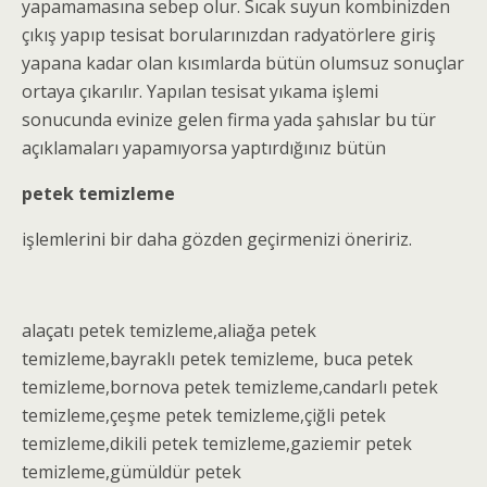
yapamamasına sebep olur. Sıcak suyun kombinizden
çıkış yapıp tesisat borularınızdan radyatörlere giriş
yapana kadar olan kısımlarda bütün olumsuz sonuçlar
ortaya çıkarılır. Yapılan tesisat yıkama işlemi
sonucunda evinize gelen firma yada şahıslar bu tür
açıklamaları yapamıyorsa yaptırdığınız bütün
petek temizleme
işlemlerini bir daha gözden geçirmenizi öneririz.
alaçatı
petek temizleme
,aliağa
petek
temizleme
,bayraklı
petek temizleme
, buca
petek
temizleme
,bornova
petek temizleme
,candarlı
petek
temizleme
,çeşme
petek temizleme
,çiğli
petek
temizleme
,dikili
petek temizleme
,gaziemir
petek
temizleme
,gümüldür
petek