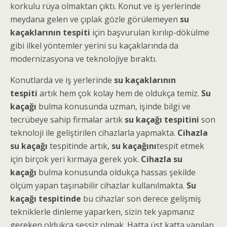
korkulu rüya olmaktan çıktı. Konut ve iş yerlerinde
meydana gelen ve çıplak gözle görülemeyen
su
kaçaklarının tespiti
için başvurulan kırılıp-dökülme
gibi ilkel yöntemler yerini su kaçaklarında da
modernizasyona ve teknolojiye bıraktı.
Konutlarda ve iş yerlerinde
su kaçaklarının
tespiti
artık hem çok kolay hem de oldukça temiz.
Su
kaçağı
bulma konusunda uzman, işinde bilgi ve
tecrübeye sahip firmalar artık
su kaçağı tespitini
son
teknoloji ile geliştirilen cihazlarla yapmakta.
Cihazla
su kaçağı
tespitinde artık,
su kaçağını
tespit etmek
için birçok yeri kırmaya gerek yok.
Cihazla su
kaçağı
bulma konusunda oldukça hassas şekilde
ölçüm yapan taşınabilir cihazlar kullanılmakta.
Su
kaçağı tespitinde
bu cihazlar son derece gelişmiş
tekniklerle dinleme yaparken, sizin tek yapmanız
gereken oldukça sessiz olmak. Hatta üst katta yapılan