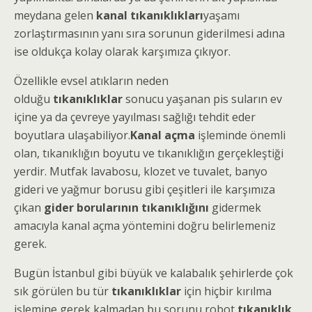
meydana gelen
kanal tıkanıklıkları
yaşamı
zorlaştırmasının yanı sıra sorunun giderilmesi adına
ise oldukça kolay olarak karşımıza çıkıyor.
Özellikle evsel atıkların neden
olduğu
tıkanıklıklar
sonucu yaşanan pis suların ev
içine ya da çevreye yayılması sağlığı tehdit eder
boyutlara ulaşabiliyor.
Kanal açma
işleminde önemli
olan, tıkanıklığın boyutu ve tıkanıklığın gerçekleştiği
yerdir. Mutfak lavabosu, klozet ve tuvalet, banyo
gideri ve yağmur borusu gibi çeşitleri ile karşımıza
çıkan
gider borularının tıkanıklığını
gidermek
amacıyla kanal açma yöntemini doğru belirlemeniz
gerek.
Bugün İstanbul gibi büyük ve kalabalık şehirlerde çok
sık görülen bu tür
tıkanıklıklar
için hiçbir kırılma
işlemine gerek kalmadan bu sorunu robot
tıkanıklık