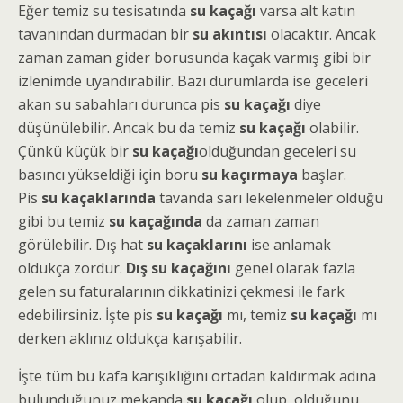
Eğer temiz su tesisatında
su kaçağı
varsa alt katın
tavanından durmadan bir
su akıntısı
olacaktır. Ancak
zaman zaman gider borusunda kaçak varmış gibi bir
izlenimde uyandırabilir. Bazı durumlarda ise geceleri
akan su sabahları durunca pis
su kaçağı
diye
düşünülebilir. Ancak bu da temiz
su kaçağı
olabilir.
Çünkü küçük bir
su kaçağı
olduğundan geceleri su
basıncı yükseldiği için boru
su kaçırmaya
başlar.
Pis
su kaçaklarında
tavanda sarı lekelenmeler olduğu
gibi bu temiz
su kaçağında
da zaman zaman
görülebilir. Dış hat
su kaçaklarını
ise anlamak
oldukça zordur.
Dış su kaçağını
genel olarak fazla
gelen su faturalarının dikkatinizi çekmesi ile fark
edebilirsiniz. İşte pis
su kaçağı
mı, temiz
su kaçağı
mı
derken aklınız oldukça karışabilir.
İşte tüm bu kafa karışıklığını ortadan kaldırmak adına
bulunduğunuz mekanda
su kaçağı
olup, olduğunu