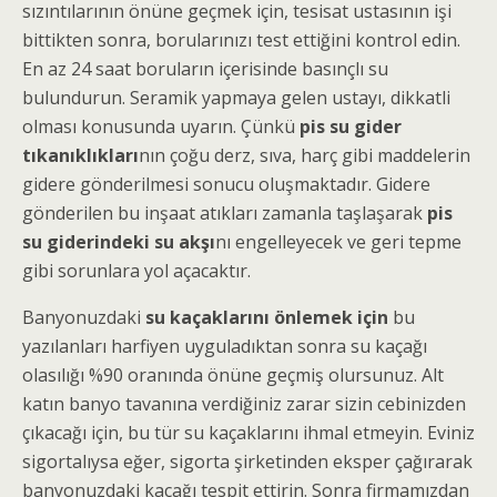
sızıntılarının önüne geçmek için, tesisat ustasının işi
bittikten sonra, borularınızı test ettiğini kontrol edin.
En az 24 saat boruların içerisinde basınçlı su
bulundurun. Seramik yapmaya gelen ustayı, dikkatli
olması konusunda uyarın. Çünkü
pis su gider
tıkanıklıkları
nın çoğu derz, sıva, harç gibi maddelerin
gidere gönderilmesi sonucu oluşmaktadır. Gidere
gönderilen bu inşaat atıkları zamanla taşlaşarak
pis
su giderindeki su akşı
nı engelleyecek ve geri tepme
gibi sorunlara yol açacaktır.
Banyonuzdaki
su kaçaklarını önlemek için
bu
yazılanları harfiyen uyguladıktan sonra su kaçağı
olasılığı %90 oranında önüne geçmiş olursunuz. Alt
katın banyo tavanına verdiğiniz zarar sizin cebinizden
çıkacağı için, bu tür su kaçaklarını ihmal etmeyin. Eviniz
sigortalıysa eğer, sigorta şirketinden eksper çağırarak
banyonuzdaki kaçağı tespit ettirin. Sonra firmamızdan