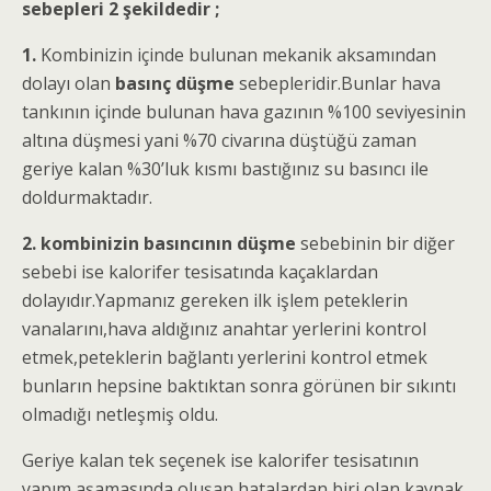
sebepleri 2 şekildedir ;
1.
Kombinizin içinde bulunan mekanik aksamından
dolayı olan
basınç düşme
sebepleridir.Bunlar hava
tankının içinde bulunan hava gazının %100 seviyesinin
altına düşmesi yani %70 civarına düştüğü zaman
geriye kalan %30’luk kısmı bastığınız su basıncı ile
doldurmaktadır.
2. kombinizin basıncının düşme
sebebinin bir diğer
sebebi ise kalorifer tesisatında kaçaklardan
dolayıdır.Yapmanız gereken ilk işlem peteklerin
vanalarını,hava aldığınız anahtar yerlerini kontrol
etmek,peteklerin bağlantı yerlerini kontrol etmek
bunların hepsine baktıktan sonra görünen bir sıkıntı
olmadığı netleşmiş oldu.
Geriye kalan tek seçenek ise kalorifer tesisatının
yapım aşamasında oluşan hatalardan biri olan kaynak