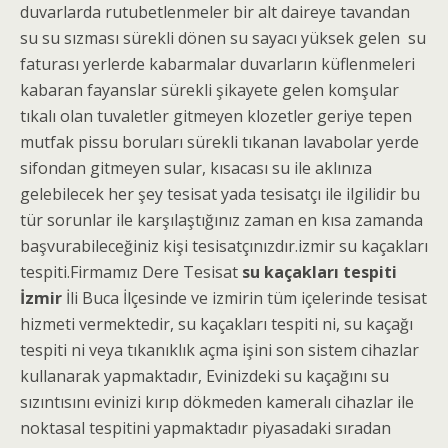
duvarlarda rutubetlenmeler bir alt daireye tavandan
su su sızması sürekli dönen su sayacı yüksek gelen su
faturası yerlerde kabarmalar duvarların küflenmeleri
kabaran fayanslar sürekli şikayete gelen komşular
tıkalı olan tuvaletler gitmeyen klozetler geriye tepen
mutfak pissu boruları sürekli tıkanan lavabolar yerde
sifondan gitmeyen sular, kısacası su ile aklınıza
gelebilecek her şey tesisat yada tesisatçı ile ilgilidir bu
tür sorunlar ile karşılaştığınız zaman en kısa zamanda
başvurabileceğiniz kişi tesisatçınızdır.izmir su kaçakları
tespiti.Firmamız Dere Tesisat
su kaçakları tespiti
İzmir
İli Buca İlçesinde ve izmirin tüm içelerinde tesisat
hizmeti vermektedir, su kaçakları tespiti ni, su kaçağı
tespiti ni veya tıkanıklık açma işini son sistem cihazlar
kullanarak yapmaktadır, Evinizdeki su kaçağını su
sızıntısını evinizi kırıp dökmeden kameralı cihazlar ile
noktasal tespitini yapmaktadır piyasadaki sıradan