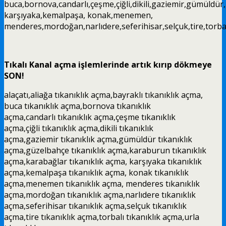
buca,bornova,candarlı,çeşme,çiğli,dikili,gaziemir,gümüldü
karşıyaka,kemalpaşa, konak,menemen,
menderes,mordoğan,narlıdere,seferihisar,selçuk,tire,torbal
Tıkalı Kanal açma işlemlerinde artık kırıp dökmeye
SON!
alaçatı,aliağa
tıkanıklık açma
,bayraklı
tıkanıklık açma
,
buca
tıkanıklık açma
,bornova
tıkanıklık
açma
,candarlı
tıkanıklık açma
,çeşme
tıkanıklık
açma
,çiğli
tıkanıklık açma
,dikili
tıkanıklık
açma
,gaziemir
tıkanıklık açma
,gümüldür
tıkanıklık
açma
,güzelbahçe
tıkanıklık açma
,karaburun
tıkanıklık
açma
,karabağlar
tıkanıklık açma
, karşıyaka
tıkanıklık
açma
,kemalpaşa
tıkanıklık açma
, konak
tıkanıklık
açma
,menemen
tıkanıklık açma
, menderes
tıkanıklık
açma
,mordoğan
tıkanıklık açma
,narlıdere
tıkanıklık
açma
,seferihisar
tıkanıklık açma
,selçuk
tıkanıklık
açma
,tire
tıkanıklık açma
,torbalı
tıkanıklık açma
,urla