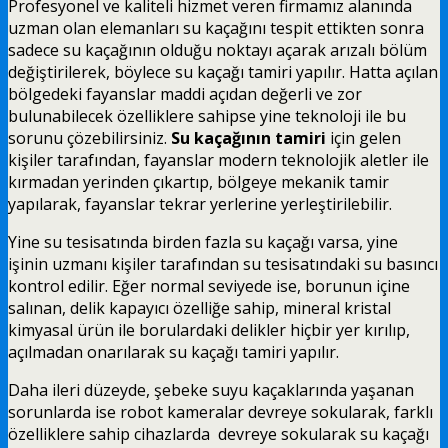
Profesyonel ve kaliteli hizmet veren firmamız alanında
uzman olan elemanları su kaçağını tespit ettikten sonra
sadece su kaçağının olduğu noktayı açarak arızalı bölüm
değiştirilerek, böylece su kaçağı tamiri yapılır. Hatta açılan
bölgedeki fayanslar maddi açıdan değerli ve zor
bulunabilecek özelliklere sahipse yine teknoloji ile bu
sorunu çözebilirsiniz.
Su kaçağının tamiri
için gelen
kişiler tarafından, fayanslar modern teknolojik aletler ile
kırmadan yerinden çıkartıp, bölgeye mekanik tamir
yapılarak, fayanslar tekrar yerlerine yerleştirilebilir.
Yine su tesisatında birden fazla su kaçağı varsa, yine
işinin uzmanı kişiler tarafından su tesisatındaki su basıncı
kontrol edilir. Eğer normal seviyede ise, borunun içine
salınan, delik kapayıcı özelliğe sahip, mineral kristal
kimyasal ürün ile borulardaki delikler hiçbir yer kırılıp,
açılmadan onarılarak su kaçağı tamiri yapılır.
Daha ileri düzeyde, şebeke suyu kaçaklarında yaşanan
sorunlarda ise robot kameralar devreye sokularak, farklı
özelliklere sahip cihazlarda devreye sokularak su kaçağı