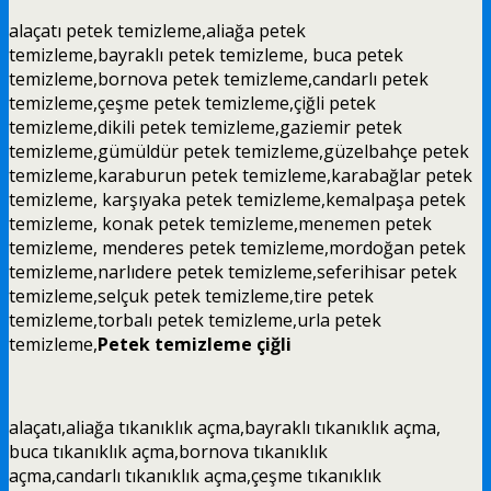
alaçatı
petek temizleme
,aliağa
petek
temizleme
,bayraklı
petek temizleme
, buca
petek
temizleme
,bornova
petek temizleme
,candarlı
petek
temizleme
,çeşme
petek temizleme
,çiğli
petek
temizleme
,dikili
petek temizleme
,gaziemir
petek
temizleme
,gümüldür
petek temizleme
,güzelbahçe
petek
temizleme,
karaburun
petek temizleme
,karabağlar
petek
temizleme
, karşıyaka
petek temizleme
,kemalpaşa
petek
temizleme
, konak
petek temizleme
,menemen
petek
temizleme
, menderes
petek temizleme
,mordoğan
petek
temizleme
,narlıdere
petek temizleme
,seferihisar
petek
temizleme
,selçuk
petek temizleme
,tire
petek
temizleme
,torbalı
petek temizleme
,urla petek
temizleme,
Petek temizleme çiğli
alaçatı,aliağa
tıkanıklık açma
,bayraklı
tıkanıklık açma
,
buca
tıkanıklık açma
,bornova
tıkanıklık
açma
,candarlı
tıkanıklık açma
,çeşme
tıkanıklık