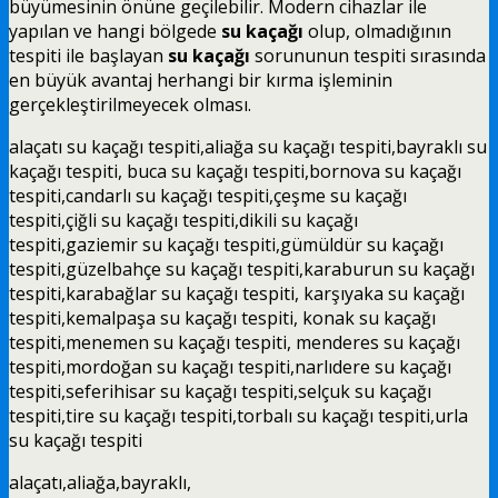
büyümesinin önüne geçilebilir. Modern cihazlar ile
yapılan ve hangi bölgede
su kaçağı
olup, olmadığının
tespiti ile başlayan
su kaçağı
sorununun tespiti sırasında
en büyük avantaj herhangi bir kırma işleminin
gerçekleştirilmeyecek olması.
alaçatı
su kaçağı tespiti
,aliağa
su kaçağı tespiti
,bayraklı
su
kaçağı tespiti
, buca
su kaçağı tespiti
,bornova
su kaçağı
tespiti
,candarlı
su kaçağı tespiti
,çeşme
su kaçağı
tespiti
,çiğli
su kaçağı tespiti
,dikili
su kaçağı
tespiti
,gaziemir
su kaçağı tespiti
,gümüldür
su kaçağı
tespiti
,güzelbahçe
su kaçağı tespiti
,karaburun
su kaçağı
tespiti
,karabağlar
su kaçağı tespiti
, karşıyaka
su kaçağı
tespiti
,kemalpaşa
su kaçağı tespiti
, konak
su kaçağı
tespiti
,menemen
su kaçağı tespiti
, menderes
su kaçağı
tespiti
,mordoğan
su kaçağı tespiti
,narlıdere
su kaçağı
tespiti
,seferihisar
su kaçağı tespiti
,selçuk
su kaçağı
tespiti
,tire
su kaçağı tespiti
,torbalı
su kaçağı tespiti
,urla
su kaçağı tespiti
alaçatı,aliağa,bayraklı,