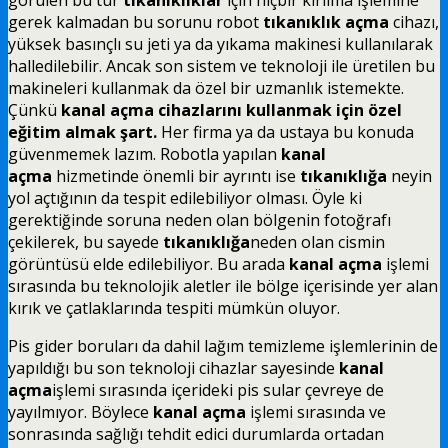
gerek kalmadan bu sorunu robot
tıkanıklık açma
cihazı,
yüksek basınçlı su jeti ya da yıkama makinesi kullanılarak
halledilebilir. Ancak son sistem ve teknoloji ile üretilen bu
makineleri kullanmak da özel bir uzmanlık istemekte.
Çünkü
kanal açma cihazlarını kullanmak için özel
eğitim almak şart.
Her firma ya da ustaya bu konuda
güvenmemek lazım. Robotla yapılan
kanal
açma
hizmetinde önemli bir ayrıntı ise
tıkanıklığa
neyin
yol açtığının da tespit edilebiliyor olması. Öyle ki
gerektiğinde soruna neden olan bölgenin fotoğrafı
çekilerek, bu sayede
tıkanıklığa
neden olan cismin
görüntüsü elde edilebiliyor. Bu arada
kanal açma
işlemi
sırasında bu teknolojik aletler ile bölge içerisinde yer alan
kırık ve çatlaklarında tespiti mümkün oluyor.
Pis gider boruları da dahil lağım temizleme işlemlerinin de
yapıldığı bu son teknoloji cihazlar sayesinde
kanal
açma
işlemi sırasında içerideki pis sular çevreye de
yayılmıyor. Böylece
kanal açma
işlemi sırasında ve
sonrasında sağlığı tehdit edici durumlarda ortadan