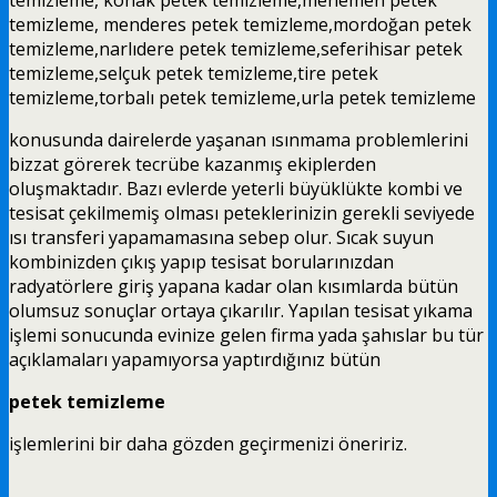
temizleme
, menderes
petek temizleme
,mordoğan
petek
temizleme
,narlıdere
petek temizleme
,seferihisar
petek
temizleme
,selçuk
petek temizleme
,tire
petek
temizleme
,torbalı
petek temizleme
,urla petek temizleme
konusunda dairelerde yaşanan ısınmama problemlerini
bizzat görerek tecrübe kazanmış ekiplerden
oluşmaktadır. Bazı evlerde yeterli büyüklükte kombi ve
tesisat çekilmemiş olması peteklerinizin gerekli seviyede
ısı transferi yapamamasına sebep olur. Sıcak suyun
kombinizden çıkış yapıp tesisat borularınızdan
radyatörlere giriş yapana kadar olan kısımlarda bütün
olumsuz sonuçlar ortaya çıkarılır. Yapılan tesisat yıkama
işlemi sonucunda evinize gelen firma yada şahıslar bu tür
açıklamaları yapamıyorsa yaptırdığınız bütün
petek temizleme
işlemlerini bir daha gözden geçirmenizi öneririz.