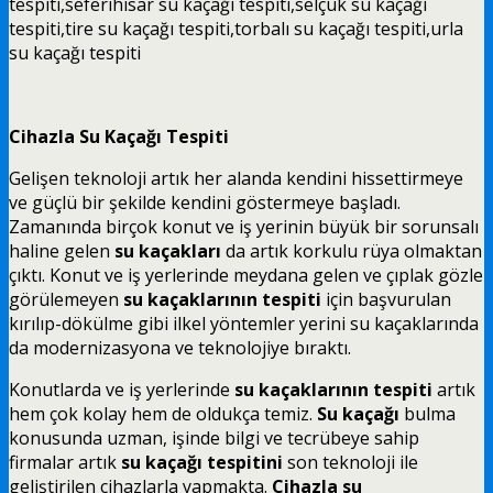
tespiti
,seferihisar
su kaçağı tespiti
,selçuk
su kaçağı
tespiti
,tire
su kaçağı tespiti
,torbalı
su kaçağı tespiti
,urla
su kaçağı tespiti
Cihazla Su Kaçağı Tespiti
Gelişen teknoloji artık her alanda kendini hissettirmeye
ve güçlü bir şekilde kendini göstermeye başladı.
Zamanında birçok konut ve iş yerinin büyük bir sorunsalı
haline gelen
su kaçakları
da artık korkulu rüya olmaktan
çıktı. Konut ve iş yerlerinde meydana gelen ve çıplak gözle
görülemeyen
su kaçaklarının tespiti
için başvurulan
kırılıp-dökülme gibi ilkel yöntemler yerini su kaçaklarında
da modernizasyona ve teknolojiye bıraktı.
Konutlarda ve iş yerlerinde
su kaçaklarının tespiti
artık
hem çok kolay hem de oldukça temiz.
Su kaçağı
bulma
konusunda uzman, işinde bilgi ve tecrübeye sahip
firmalar artık
su kaçağı tespitini
son teknoloji ile
geliştirilen cihazlarla yapmakta.
Cihazla su