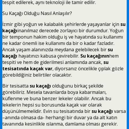
tespit edilerek, aynı teknoloji ile tamir edilir.
Su Kaçağı Olduğu Nasıl Anlaşılır?
İzmir gibi yoğun ve kalabalık şehirlerde yaşayanlar için
su
kaçağı
inanılmaz derecede zorlayıcı bir durumdur. Yoğun
bir temponun hakim olduğu iş ve hayatında su kullanımı
ne kadar önemli ise kullanımı da bir o kadar fazladır.
Ancak yaşam alanınızda meydana gelebilecek bir
su
kaçağı
hayatınızı kabusa çevirebilir.
Su kaçağının
hem
tespiti ve hem de giderilmesi anlamında ancak,
su
tesisatında kaçak var
, diyorsanız öncelikle çıplak gözle
görebildiğiniz belirtiler olacaktır.
Bir tesisatta
su kaçağı
olduğunu birkaç şekilde
görebiliriz. Mesela tavanlarda boya kabarmaları,
küflenme ve buna benzer lekeler olabilir. Ancak bu
lekelerin hepsi su borusunda kaçak var olarak
düşünülmemelidir. Evin su tesisatında bir
su kaçağı
varsa
–anında olmasa da- herhangi bir duvar ya da alt katın
tavanında kesinlikle ıslanma, damlama olması gerekir.