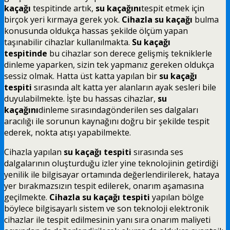
kaçağı
tespitinde artık,
su kaçağını
tespit etmek için
birçok yeri kırmaya gerek yok.
Cihazla su kaçağı
bulma
konusunda oldukça hassas şekilde ölçüm yapan
taşınabilir cihazlar kullanılmakta.
Su kaçağı
tespitinde
bu cihazlar son derece gelişmiş tekniklerle
dinleme yaparken, sizin tek yapmanız gereken oldukça
sessiz olmak. Hatta üst katta yapılan bir
su kaçağı
tespiti
sırasında alt katta yer alanların ayak sesleri bile
duyulabilmekte. İşte bu hassas cihazlar,
su
kaçağını
dinleme sırasındagönderilen ses dalgaları
aracılığı ile sorunun kaynağını doğru bir şekilde tespit
ederek, nokta atışı yapabilmekte.
Cihazla yapılan
su kaçağı tespiti
sırasında ses
dalgalarının oluşturduğu izler yine teknolojinin getirdiği
yenilik ile bilgisayar ortamında değerlendirilerek, hataya
yer bırakmazsızın tespit edilerek, onarım aşamasına
geçilmekte.
Cihazla su kaçağı tespiti
yapılan bölge
böylece bilgisayarlı sistem ve son teknoloji elektronik
cihazlar ile tespit edilmesinin yanı sıra onarım maliyeti