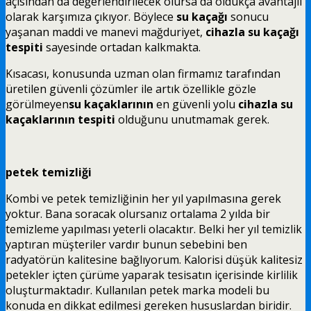
açısından da değerlendirilecek olursa da oldukça avantajlı
olarak karşımıza çıkıyor. Böylece
su kaçağı
sonucu
yaşanan maddi ve manevi mağduriyet,
cihazla su kaçağı
tespiti
sayesinde ortadan kalkmakta.
Kısacası, konusunda uzman olan firmamız tarafından
üretilen güvenli çözümler ile artık özellikle gözle
görülmeyen
su kaçaklarının
en güvenli yolu
cihazla su
kaçaklarının tespiti
olduğunu unutmamak gerek.
petek temizliği
Kombi ve
petek temizliğinin
her yıl yapılmasına gerek
yoktur. Bana soracak olursanız ortalama 2 yılda bir
temizleme yapılması yeterli olacaktır. Belki her yıl temizlik
yaptıran müşteriler vardır bunun sebebini ben
radyatörün kalitesine bağlıyorum. Kalorisi düşü
k kalitesiz
petekler içten çürüme yaparak tesisatın içerisinde kirlilik
oluşturmaktadır. Kullanılan petek marka modeli bu
konuda en dikkat edilmesi gereken hususlardan biridir.