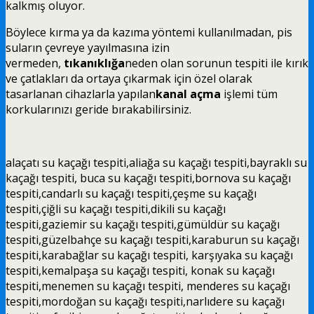
kalkmış oluyor.
Böylece kırma ya da kazıma yöntemi kullanılmadan, pis
suların çevreye yayılmasına izin
vermeden,
tıkanıklığa
neden olan sorunun tespiti ile kırık
ve çatlakları da ortaya çıkarmak için özel olarak
tasarlanan cihazlarla yapılan
kanal açma
işlemi tüm
korkularınızı geride bırakabilirsiniz.
alaçatı
su kaçağı tespiti
,aliağa
su kaçağı tespiti
,bayraklı
su
kaçağı tespiti
, buca
su kaçağı tespiti
,bornova
su kaçağı
tespiti
,candarlı
su kaçağı tespiti
,çeşme
su kaçağı
tespiti
,çiğli
su kaçağı tespiti
,dikili
su kaçağı
tespiti
,gaziemir
su kaçağı tespiti
,gümüldür
su kaçağı
tespiti
,güzelbahçe
su kaçağı tespiti
,karaburun
su kaçağı
tespiti
,karabağlar
su kaçağı tespiti
, karşıyaka
su kaçağı
tespiti
,kemalpaşa
su kaçağı tespiti
, konak
su kaçağı
tespiti
,menemen
su kaçağı tespiti
, menderes
su kaçağı
tespiti
,mordoğan
su kaçağı tespiti
,narlıdere
su kaçağı