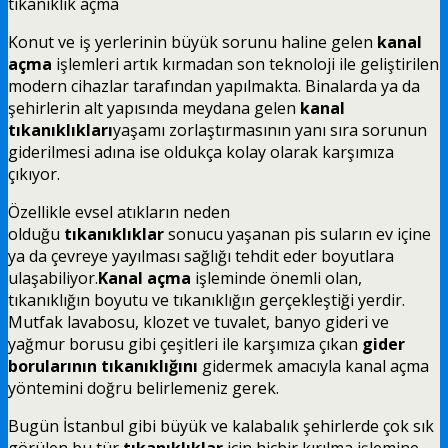
tıkanıklık açma
Konut ve iş yerlerinin büyük sorunu haline gelen
kanal
açma
işlemleri artık kırmadan son teknoloji ile geliştirilen
modern cihazlar tarafından yapılmakta. Binalarda ya da
şehirlerin alt yapısında meydana gelen
kanal
tıkanıklıkları
yaşamı zorlaştırmasının yanı sıra sorunun
giderilmesi adına ise oldukça kolay olarak karşımıza
çıkıyor.
Özellikle evsel atıkların neden
olduğu
tıkanıklıklar
sonucu yaşanan pis suların ev içine
ya da çevreye yayılması sağlığı tehdit eder boyutlara
ulaşabiliyor.
Kanal açma
işleminde önemli olan,
tıkanıklığın boyutu ve tıkanıklığın gerçekleştiği yerdir.
Mutfak lavabosu, klozet ve tuvalet, banyo gideri ve
yağmur borusu gibi çeşitleri ile karşımıza çıkan
gider
borularının tıkanıklığını
gidermek amacıyla kanal açma
yöntemini doğru belirlemeniz gerek.
Bugün İstanbul gibi büyük ve kalabalık şehirlerde çok sık
görülen bu tür
tıkanıklıklar
için hiçbir kırılma işlemine