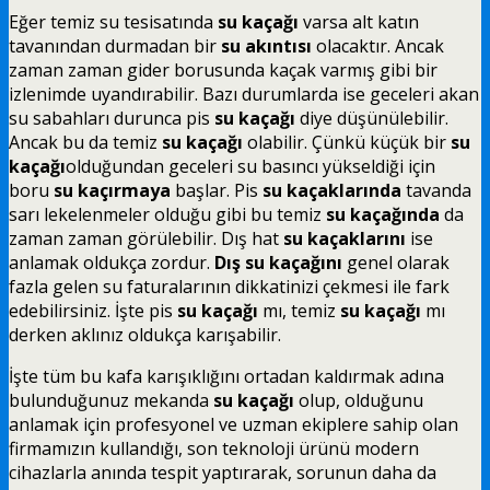
Eğer temiz su tesisatında
su kaçağı
varsa alt katın
tavanından durmadan bir
su akıntısı
olacaktır. Ancak
zaman zaman gider borusunda kaçak varmış gibi bir
izlenimde uyandırabilir. Bazı durumlarda ise geceleri akan
su sabahları durunca pis
su kaçağı
diye düşünülebilir.
Ancak bu da temiz
su kaçağı
olabilir. Çünkü küçük bir
su
kaçağı
olduğundan geceleri su basıncı yükseldiği için
boru
su kaçırmaya
başlar. Pis
su kaçaklarında
tavanda
sarı lekelenmeler olduğu gibi bu temiz
su kaçağında
da
zaman zaman görülebilir. Dış hat
su kaçaklarını
ise
anlamak oldukça zordur.
Dış su kaçağını
genel olarak
fazla gelen su faturalarının dikkatinizi çekmesi ile fark
edebilirsiniz. İşte pis
su kaçağı
mı, temiz
su kaçağı
mı
derken aklınız oldukça karışabilir.
İşte tüm bu kafa karışıklığını ortadan kaldırmak adına
bulunduğunuz mekanda
su kaçağı
olup, olduğunu
anlamak için profesyonel ve uzman ekiplere sahip olan
firmamızın kullandığı, son teknoloji ürünü modern
cihazlarla anında tespit yaptırarak, sorunun daha da