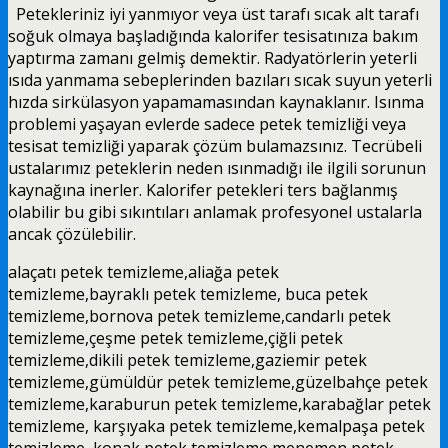
Petekleriniz iyi yanmıyor veya üst tarafı sıcak alt tarafı
soğuk olmaya başladığında kalorifer tesisatınıza bakım
yaptırma zamanı gelmiş demektir. Radyatörlerin yeterli
ısıda yanmama sebeplerinden bazıları sıcak suyun yeterli
hızda sirkülasyon yapamamasından kaynaklanır. Isınma
problemi yaşayan evlerde sadece petek temizliği veya
tesisat temizliği yaparak çözüm bulamazsınız. Tecrübeli
ustalarımız peteklerin neden ısınmadığı ile ilgili sorunun
kaynağına inerler. Kalorifer petekleri ters bağlanmış
olabilir bu gibi sıkıntıları anlamak profesyonel ustalarla
ancak çözülebilir.
alaçatı
petek temizleme
,aliağa
petek
temizleme
,bayraklı
petek temizleme
, buca
petek
temizleme
,bornova
petek temizleme
,candarlı
petek
temizleme
,çeşme
petek temizleme
,çiğli
petek
temizleme
,dikili
petek temizleme
,gaziemir
petek
temizleme
,gümüldür
petek temizleme
,güzelbahçe
petek
temizleme,
karaburun
petek temizleme
,karabağlar
petek
temizleme
, karşıyaka
petek temizleme
,kemalpaşa
petek
temizleme
, konak
petek temizleme
,menemen
petek