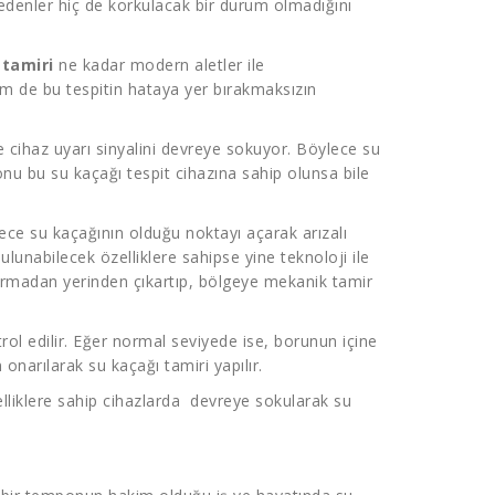
denler hiç de korkulacak bir durum olmadığını
 tamiri
ne kadar modern aletler ile
Hem de bu tespitin hataya yer bırakmaksızın
e cihaz uyarı sinyalini devreye sokuyor. Böylece su
onu bu su kaçağı tespit cihazına sahip olunsa bile
ece su kaçağının olduğu noktayı açarak arızalı
ulunabilecek özelliklere sahipse yine teknoloji ile
 kırmadan yerinden çıkartıp, bölgeye mekanik tamir
trol edilir. Eğer normal seviyede ise, borunun içine
n onarılarak su kaçağı tamiri yapılır.
lliklere sahip cihazlarda devreye sokularak su