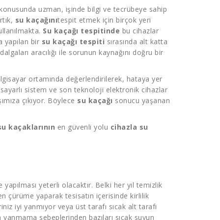
onusunda uzman, işinde bilgi ve tecrübeye sahip
rtık,
su kaçağını
tespit etmek için birçok yeri
ullanılmakta.
Su kaçağı tespitinde
bu cihazlar
a yapılan bir
su kaçağı tespiti
sırasında alt katta
algaları aracılığı ile sorunun kaynağını doğru bir
 bilgisayar ortamında değerlendirilerek, hataya yer
sayarlı sistem ve son teknoloji elektronik cihazlar
rşımıza çıkıyor. Böylece
su kaçağı
sonucu yaşanan
su kaçaklarının
en güvenli yolu
cihazla su
apılması yeterli olacaktır. Belki her yıl temizlik
ten çürüme yaparak tesisatın içerisinde kirlilik
z iyi yanmıyor veya üst tarafı sıcak alt tarafı
da yanmama sebeplerinden bazıları sıcak suyun