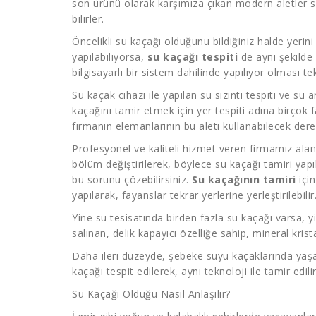
son ürünü olarak karşımıza çıkan modern aletler 
bilirler.
Öncelikli su kaçağı olduğunu bildiğiniz halde yeri
yapılabiliyorsa,
su kaçağı tespiti
de aynı şekilde 
bilgisayarlı bir sistem dahilinde yapılıyor olması t
Su kaçak cihazı ile yapılan su sızıntı tespiti ve s
kaçağını tamir etmek için yer tespiti adına birçok 
firmanın elemanlarının bu aleti kullanabilecek dere
Profesyonel ve kaliteli hizmet veren firmamız ala
bölüm değiştirilerek, böylece su kaçağı tamiri yapı
bu sorunu çözebilirsiniz.
Su kaçağının tamiri
için
yapılarak, fayanslar tekrar yerlerine yerleştirilebilir
Yine su tesisatında birden fazla su kaçağı varsa, yi
salınan, delik kapayıcı özelliğe sahip, mineral krista
Daha ileri düzeyde, şebeke suyu kaçaklarında yaşa
kaçağı tespit edilerek, aynı teknoloji ile tamir edilir
Su Kaçağı Olduğu Nasıl Anlaşılır?