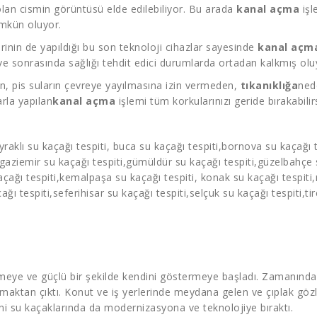
lan cismin görüntüsü elde edilebiliyor. Bu arada
kanal açma
işl
ümkün oluyor.
rinin de yapıldığı bu son teknoloji cihazlar sayesinde
kanal açm
 ve sonrasında sağlığı tehdit edici durumlarda ortadan kalkmış olu
, pis suların çevreye yayılmasına izin vermeden,
tıkanıklığa
nede
rla yapılan
kanal açma
işlemi tüm korkularınızı geride bırakabilirs
yraklı
su kaçağı tespiti
, buca
su kaçağı tespiti
,bornova
su kaçağı t
,gaziemir
su kaçağı tespiti
,gümüldür
su kaçağı tespiti
,güzelbahçe
açağı tespiti
,kemalpaşa
su kaçağı tespiti
, konak
su kaçağı tespiti
ağı tespiti
,seferihisar
su kaçağı tespiti
,selçuk
su kaçağı tespiti
,ti
irmeye ve güçlü bir şekilde kendini göstermeye başladı. Zamanında 
lmaktan çıktı. Konut ve iş yerlerinde meydana gelen ve çıplak g
rini su kaçaklarında da modernizasyona ve teknolojiye bıraktı.