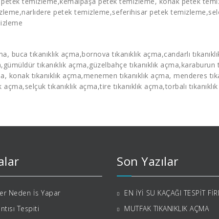
a
petek temizleme
,kemalpaşa
petek temizleme
, konak
petek tem
izleme
,narlıdere
petek temizleme
,seferihisar
petek temizleme
,se
mizleme
çma
, buca
tıkanıklık açma
,bornova
tıkanıklık açma
,candarlı
tıkanıkl
a
,gümüldür
tıkanıklık açma
,güzelbahçe
tıkanıklık açma
,karaburun
ma
, konak
tıkanıklık açma
,menemen
tıkanıklık açma
, menderes
tı
ık açma
,selçuk
tıkanıklık açma
,tire
tıkanıklık açma
,torbalı
tıkanıklı
alar
Son Yazılar
ler Neden İs Yapar
EN İYİ SU KAÇAĞI TESPİT Fİ
ıntısı Tespiti
MUTFAK TIKANIKLIK AÇMA