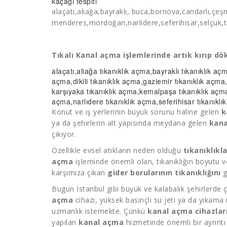
kaçağı tespiti
alaçatı,aliağa,bayraklı, buca,bornova,candarlı,ç
menderes,mordoğan,narlıdere,seferihisar,selçuk,tir
Tıkalı Kanal açma işlemlerinde artık kırıp d
alaçatı,aliağa
tıkanıklık açma
,bayraklı
tıkanıklık aç
açma
,dikili
tıkanıklık açma
,gaziemir
tıkanıklık açma
karşıyaka
tıkanıklık açma
,kemalpaşa
tıkanıklık açm
açma
,narlıdere
tıkanıklık açma
,seferihisar
tıkanıkl
Konut ve iş yerlerinin büyük sorunu haline gelen
k
ya da şehirlerin alt yapısında meydana gelen
kana
çıkıyor.
Özellikle evsel atıkların neden olduğu
tıkanıklıkla
açma
işleminde önemli olan, tıkanıklığın boyutu ve
karşımıza çıkan
gider borularının tıkanıklığını
g
Bugün İstanbul gibi büyük ve kalabalık şehirlerde 
açma
cihazı, yüksek basınçlı su jeti ya da yıkama 
uzmanlık istemekte. Çünkü
kanal açma cihazları
yapılan
kanal açma
hizmetinde önemli bir ayrıntı