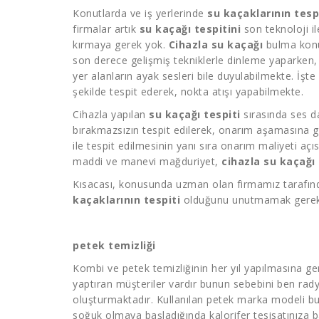
Konutlarda ve iş yerlerinde
su kaçaklarının tesp
firmalar artık
su kaçağı tespitini
son teknoloji il
kırmaya gerek yok.
Cihazla su kaçağı
bulma konus
son derece gelişmiş tekniklerle dinleme yaparken,
yer alanların ayak sesleri bile duyulabilmekte. İşt
şekilde tespit ederek, nokta atışı yapabilmekte.
Cihazla yapılan
su kaçağı tespiti
sırasında ses da
bırakmazsızın tespit edilerek, onarım aşamasına 
ile tespit edilmesinin yanı sıra onarım maliyeti aç
maddi ve manevi mağduriyet,
cihazla su kaçağı 
Kısacası, konusunda uzman olan firmamız tarafında
kaçaklarının tespiti
olduğunu unutmamak gerek
petek temizliği
Kombi ve
petek temizliğinin
her yıl yapılmasına ge
yaptıran müşteriler vardır bunun sebebini ben rady
oluşturmaktadır. Kullanılan petek marka modeli bu 
soğuk olmaya başladığında kalorifer tesisatınıza 