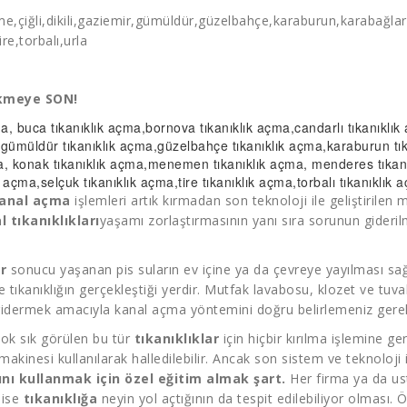
eşme,çiğli,dikili,gaziemir,gümüldür,güzelbahçe,karaburun,karabağ
e,torbalı,urla
ökmeye SON!
ma
, buca
tıkanıklık açma
,bornova
tıkanıklık açma
,candarlı
tıkanıklı
,gümüldür
tıkanıklık açma
,güzelbahçe
tıkanıklık açma
,karaburun
tı
a
, konak
tıkanıklık açma
,menemen
tıkanıklık açma
, menderes
tıka
ık açma
,selçuk
tıkanıklık açma
,tire
tıkanıklık açma
,torbalı
tıkanıklık 
anal açma
işlemleri artık kırmadan son teknoloji ile geliştirile
l tıkanıklıkları
yaşamı zorlaştırmasının yanı sıra sorunun gideril
r
sonucu yaşanan pis suların ev içine ya da çevreye yayılması sağl
 tıkanıklığın gerçekleştiği yerdir. Mutfak lavabosu, klozet ve tuva
idermek amacıyla kanal açma yöntemini doğru belirlemeniz gere
çok sık görülen bu tür
tıkanıklıklar
için hiçbir kırılma işlemine 
makinesi kullanılarak halledilebilir. Ancak son sistem ve teknoloji
nı kullanmak için özel eğitim almak şart.
Her firma ya da u
 ise
tıkanıklığa
neyin yol açtığının da tespit edilebiliyor olması.