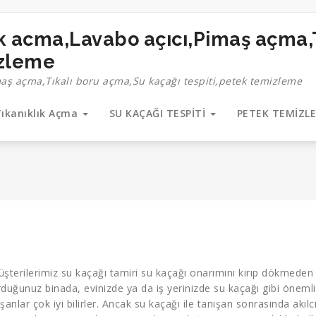
izleme
maş açma,Tıkalı boru açma,Su kaçağı tespiti,petek temizleme
ıkanıklık Açma
SU KAÇAĞI TESPİTİ
PETEK TEMİZL
müşterilerimiz su kaçağı tamiri su kaçağı onarımını kırıp dökmede
urduğunuz binada, evinizde ya da iş yerinizde su kaçağı gibi önemli
nlar çok iyi bilirler. Ancak su kaçağı ile tanışan sonrasında akılc