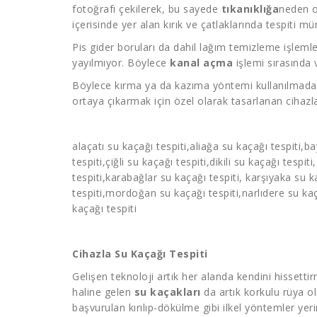
fotoğrafı çekilerek, bu sayede
tıkanıklığa
neden o
içerisinde yer alan kırık ve çatlaklarında tespiti m
Pis gider boruları da dahil lağım temizleme işlemle
yayılmıyor. Böylece
kanal açma
işlemi sırasında
Böylece kırma ya da kazıma yöntemi kullanılmadan
ortaya çıkarmak için özel olarak tasarlanan cihazla
alaçatı
su kaçağı tespiti
,aliağa
su kaçağı tespiti
,ba
tespiti
,çiğli
su kaçağı tespiti
,dikili
su kaçağı tespiti
tespiti
,karabağlar
su kaçağı tespiti
, karşıyaka
su k
tespiti
,mordoğan
su kaçağı tespiti
,narlıdere
su kaç
kaçağı tespiti
Cihazla Su Kaçağı Tespiti
Gelişen teknoloji artık her alanda kendini hissett
haline gelen
su kaçakları
da artık korkulu rüya o
başvurulan kırılıp-dökülme gibi ilkel yöntemler ye