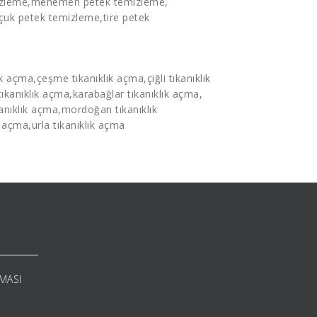
izleme
,menemen
petek temizleme
,
lçuk
petek temizleme
,tire
petek
ık açma
,çeşme
tıkanıklık açma
,çiğli
tıkanıklık
tıkanıklık açma
,karabağlar
tıkanıklık açma
,
kanıklık açma
,mordoğan
tıkanıklık
k açma
,urla tıkanıklık açma
RMASI