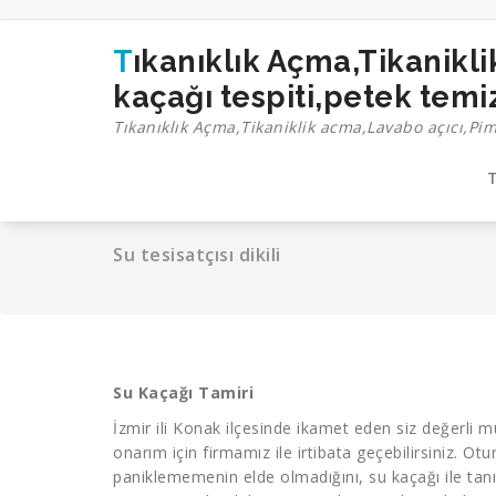
İçeriğe
geç
Tıkanıklık Açma,Tikaniklik acma,Lavabo açıcı,Pimaş açma,Tıkalı boru açma,Su
kaçağı tespiti,petek tem
Tıkanıklık Açma,Tikaniklik acma,Lavabo açıcı,Pi
T
Su tesisatçısı dikili
Su Kaçağı Tamiri
İzmir ili Konak ilçesinde ikamet eden siz değerli 
onarım için firmamız ile irtibata geçebilirsiniz. Ot
paniklememenin elde olmadığını, su kaçağı ile tanışa