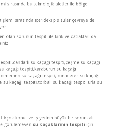
emi sırasında bu teknolojik aletler ile bölge
a
işlemi sırasında içerideki pis sular çevreye de
yor.
n olan sorunun tespiti ile kırık ve çatlakları da
iniz.
espiti
,candarlı
su kaçağı tespiti
,çeşme
su kaçağı
su kaçağı tespiti
,karaburun
su kaçağı
,menemen
su kaçağı tespiti
, menderes
su kaçağı
re
su kaçağı tespiti
,torbalı
su kaçağı tespiti
,urla su
birçok konut ve iş yerinin büyük bir sorunsalı
özle görülemeyen
su kaçaklarının tespiti
için