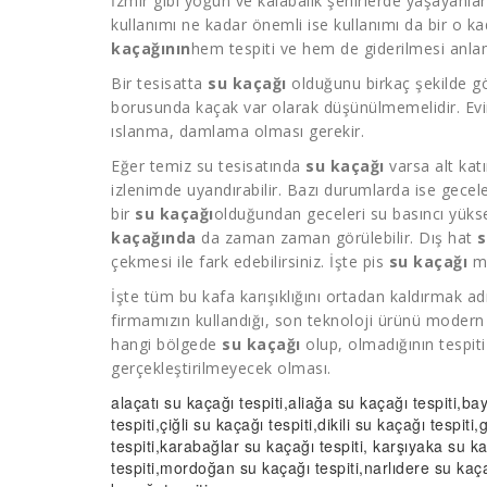
İzmir gibi yoğun ve kalabalık şehirlerde yaşayanlar
kullanımı ne kadar önemli ise kullanımı da bir o 
kaçağının
hem tespiti ve hem de giderilmesi anl
Bir tesisatta
su kaçağı
olduğunu birkaç şekilde gö
borusunda kaçak var olarak düşünülmemelidir. Evi
ıslanma, damlama olması gerekir.
Eğer temiz su tesisatında
su kaçağı
varsa alt kat
izlenimde uyandırabilir. Bazı durumlarda ise gecel
bir
su kaçağı
olduğundan geceleri su basıncı yükse
kaçağında
da zaman zaman görülebilir. Dış hat
s
çekmesi ile fark edebilirsiniz. İşte pis
su kaçağı
mı
İşte tüm bu kafa karışıklığını ortadan kaldırmak
firmamızın kullandığı, son teknoloji ürünü modern 
hangi bölgede
su kaçağı
olup, olmadığının tespiti
gerçekleştirilmeyecek olması.
alaçatı
su kaçağı tespiti
,aliağa
su kaçağı tespiti
,bay
tespiti
,çiğli
su kaçağı tespiti
,dikili
su kaçağı tespiti
,
tespiti
,karabağlar
su kaçağı tespiti
, karşıyaka
su ka
tespiti
,mordoğan
su kaçağı tespiti
,narlıdere
su kaça