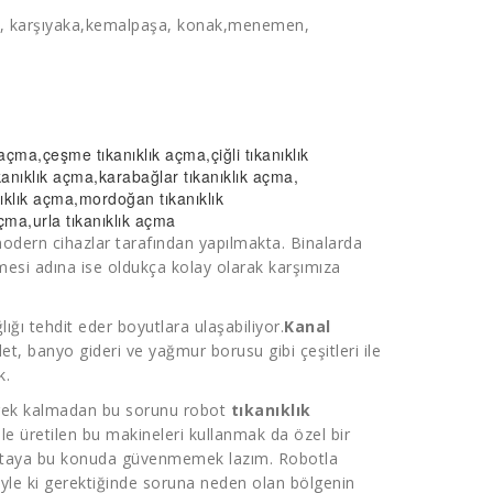
lar, karşıyaka,kemalpaşa, konak,menemen,
k açma
,çeşme
tıkanıklık açma
,çiğli
tıkanıklık
kanıklık açma
,karabağlar
tıkanıklık açma
,
nıklık açma
,mordoğan
tıkanıklık
açma
,urla tıkanıklık açma
n modern cihazlar tarafından yapılmakta. Binalarda
mesi adına ise oldukça kolay olarak karşımıza
ığı tehdit eder boyutlara ulaşabiliyor.
Kanal
let, banyo gideri ve yağmur borusu gibi çeşitleri ile
k.
gerek kalmadan bu sorunu robot
tıkanıklık
 ile üretilen bu makineleri kullanmak da özel bir
staya bu konuda güvenmemek lazım. Robotla
 Öyle ki gerektiğinde soruna neden olan bölgenin