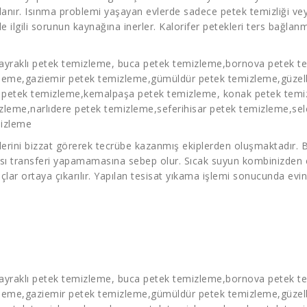
anır. Isınma problemi yaşayan evlerde sadece petek temizliği vey
e ilgili sorunun kaynağına inerler. Kalorifer petekleri ters bağlanm
ayraklı
petek temizleme
, buca
petek temizleme
,bornova
petek t
zleme
,gaziemir
petek temizleme
,gümüldür
petek temizleme
,güze
a
petek temizleme
,kemalpaşa
petek temizleme
, konak
petek tem
izleme
,narlıdere
petek temizleme
,seferihisar
petek temizleme
,se
mizleme
ini bizzat görerek tecrübe kazanmış ekiplerden oluşmaktadır. Ba
ısı transferi yapamamasına sebep olur. Sıcak suyun kombinizden çı
r ortaya çıkarılır. Yapılan tesisat yıkama işlemi sonucunda evini
ayraklı
petek temizleme
, buca
petek temizleme
,bornova
petek t
zleme
,gaziemir
petek temizleme
,gümüldür
petek temizleme
,güze