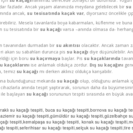
 için
su kaçağı
inanılmaz derecede zorlayıcı bir durumdur. Yoğun
kadar fazladır. Ancak yaşam alanınızda meydana gelebilecek bir
su
amında ancak,
su tesisatında kaçak var
, diyorsanız öncelikle çıp
rebiliriz. Mesela tavanlarda boya kabarmaları, küflenme ve buna b
n su tesisatında bir
su kaçağı
varsa –anında olmasa da- herhangi 
ın tavanından durmadan bir
su akıntısı
olacaktır. Ancak zaman z
eri akan su sabahları durunca pis
su kaçağı
diye düşünülebilir. A
ldiği için boru
su kaçırmaya
başlar. Pis
su kaçaklarında
tavan
u kaçaklarını
ise anlamak oldukça zordur.
Dış su kaçağını
gene
, temiz
su kaçağı
mı derken aklınız oldukça karışabilir.
 adına bulunduğunuz mekanda
su kaçağı
olup, olduğunu anlamak iç
cihazlarla anında tespit yaptırarak, sorunun daha da büyümesinin 
 ile başlayan
su kaçağı
sorununun tespiti sırasında en büyük avan
raklı
su kaçağı tespiti
, buca
su kaçağı tespiti
,bornova
su kaçağı tes
gaziemir
su kaçağı tespiti
,gümüldür
su kaçağı tespiti
,güzelbahçe
su
çağı tespiti
,kemalpaşa
su kaçağı tespiti
, konak
su kaçağı tespiti
,
ğı tespiti
,seferihisar
su kaçağı tespiti
,selçuk
su kaçağı tespiti
,tire