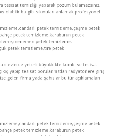
a tesisat temizliği yaparak çözüm bulamazsınız.
ış olabilir bu gibi sıkıntıları anlamak profesyonel
emizleme
,candarlı
petek temizleme
,çeşme
petek
lbahçe
petek temizleme,
karaburun
petek
izleme
,menemen
petek temizleme
,
lçuk
petek temizleme
,tire
petek
zı evlerde yeterli büyüklükte kombi ve tesisat
kış yapıp tesisat borularınızdan radyatörlere giriş
ze gelen firma yada şahıslar bu tür açıklamaları
emizleme
,candarlı
petek temizleme
,çeşme
petek
lbahçe
petek temizleme,
karaburun
petek