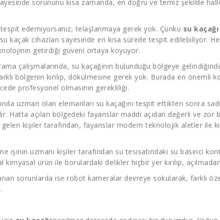
sayesinde sorununu kısa zamanda, en doğru ve temiz şekilde halle
ni tespit edemiyorsanız, telaşlanmaya gerek yok. Çünkü
su kaçağı
su kaçak cihazları sayesinde en kısa sürede tespit edilebiliyor. 
eknolojinin getirdiği güveni ortaya koyuyor.
u arama çalışmalarında, su kaçağının bulunduğu bölgeye gelindiğind
farklı bölgenin kırılıp, dökülmesine gerek yok. Burada en önemli k
cede profesyonel olmasının gerekliliği.
nında uzman olan elemanları su kaçağını tespit ettikten sonra sad
lır. Hatta açılan bölgedeki fayanslar maddi açıdan değerli ve zor b
 gelen kişiler tarafından, fayanslar modern teknolojik aletler ile
.
ne işinin uzmanı kişiler tarafından su tesisatındaki su basıncı kon
l kimyasal ürün ile borulardaki delikler hiçbir yer kırılıp, açılmada
nan sorunlarda ise robot kameralar devreye sokularak, farklı öze
.