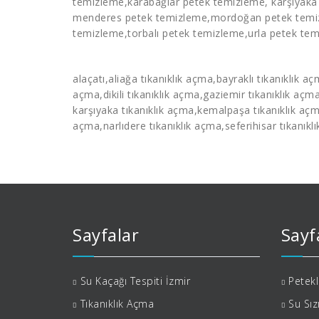
temizleme
,karabağlar
petek temizleme
, karşıyak
menderes
petek temizleme
,mordoğan
petek tem
temizleme
,torbalı
petek temizleme
,urla petek te
alaçatı,aliağa
tıkanıklık açma
,bayraklı
tıkanıklık a
açma
,dikili
tıkanıklık açma
,gaziemir
tıkanıklık açm
karşıyaka
tıkanıklık açma
,kemalpaşa
tıkanıklık aç
açma
,narlıdere
tıkanıklık açma
,seferihisar
tıkanıkl
Sayfalar
Sayf
Su Kaçağı Tespiti İzmir
Petek
Tıkanıklık Açma
Su Sız