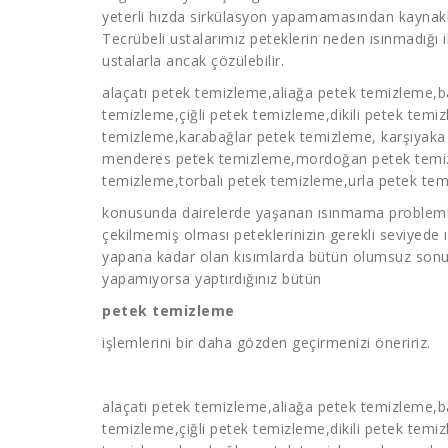
yeterli hızda sirkülasyon yapamamasından kaynakl
Tecrübeli ustalarımız peteklerin neden ısınmadığı il
ustalarla ancak çözülebilir.
alaçatı
petek temizleme
,aliağa
petek temizleme
,b
temizleme
,çiğli
petek temizleme
,dikili
petek temi
temizleme
,karabağlar
petek temizleme
, karşıyak
menderes
petek temizleme
,mordoğan
petek tem
temizleme
,torbalı
petek temizleme
,urla petek te
konusunda dairelerde yaşanan ısınmama problemler
çekilmemiş olması peteklerinizin gerekli seviyede 
yapana kadar olan kısımlarda bütün olumsuz sonuçla
yapamıyorsa yaptırdığınız bütün
petek temizleme
işlemlerini bir daha gözden geçirmenizi öneririz.
alaçatı
petek temizleme
,aliağa
petek temizleme
,b
temizleme
,çiğli
petek temizleme
,dikili
petek temi