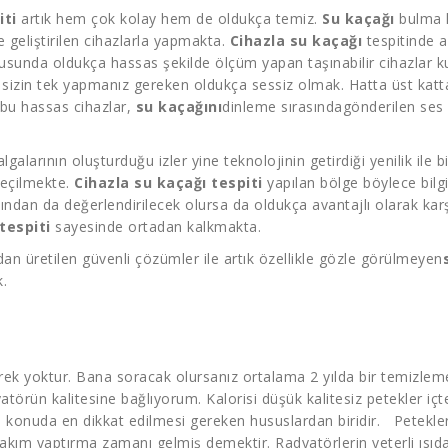
iti
artık hem çok kolay hem de oldukça temiz.
Su kaçağı
bulma k
e geliştirilen cihazlarla yapmakta.
Cihazla su kaçağı
tespitinde a
unda oldukça hassas şekilde ölçüm yapan taşınabilir cihazlar k
 sizin tek yapmanız gereken oldukça sessiz olmak. Hatta üst katt
e bu hassas cihazlar,
su kaçağını
dinleme sırasındagönderilen ses d
lgalarının oluşturduğu izler yine teknolojinin getirdiği yenilik ile
geçilmekte.
Cihazla su kaçağı tespiti
yapılan bölge böylece bilgi
ısından da değerlendirilecek olursa da oldukça avantajlı olarak ka
tespiti
sayesinde ortadan kalkmakta.
n üretilen güvenli çözümler ile artık özellikle gözle görülmeyen
.
rek yoktur. Bana soracak olursanız ortalama 2 yılda bir temizleme y
atörün kalitesine bağlıyorum. Kalorisi düşü
k kalitesiz petekler iç
konuda en dikkat edilmesi gereken hususlardan biridir. Peteklerini
bakım yaptırma zamanı gelmiş demektir. Radyatörlerin yeterli ısı