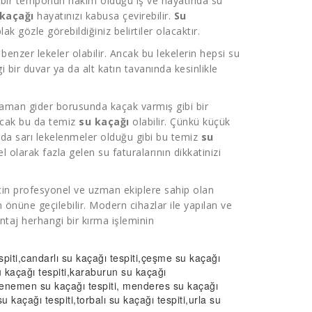
 bir temponun hakim olduğu iş ve hayatında su
 kaçağı
hayatınızı kabusa çevirebilir.
Su
lak gözle görebildiğiniz belirtiler olacaktır.
enzer lekeler olabilir. Ancak bu lekelerin hepsi su
bir duvar ya da alt katın tavanında kesinlikle
aman gider borusunda kaçak varmış gibi bir
ncak bu da temiz
su kaçağı
olabilir. Çünkü küçük
da sarı lekelenmeler olduğu gibi bu temiz
su
l olarak fazla gelen su faturalarının dikkatinizi
in profesyonel ve uzman ekiplere sahip olan
önüne geçilebilir. Modern cihazlar ile yapılan ve
taj herhangi bir kırma işleminin
piti
,candarlı
su kaçağı tespiti
,çeşme
su kaçağı
 kaçağı tespiti
,karaburun
su kaçağı
menemen
su kaçağı tespiti
, menderes
su kaçağı
su kaçağı tespiti
,torbalı
su kaçağı tespiti
,urla su