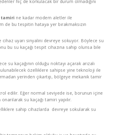
denler hiç de korkulacak bir durum olmadığını
 tamiri
ne kadar modern aletler ile
Hem de bu tespitin hataya yer bırakmaksızın
e cihaz uyarı sinyalini devreye sokuyor. Böylece su
onu bu su kaçağı tespit cihazına sahip olunsa bile
ece su kaçağının olduğu noktayı açarak arızalı
ulunabilecek özelliklere sahipse yine teknoloji ile
 kırmadan yerinden çıkartıp, bölgeye mekanik tamir
trol edilir. Eğer normal seviyede ise, borunun içine
n onarılarak su kaçağı tamiri yapılır.
lliklere sahip cihazlarda devreye sokularak su