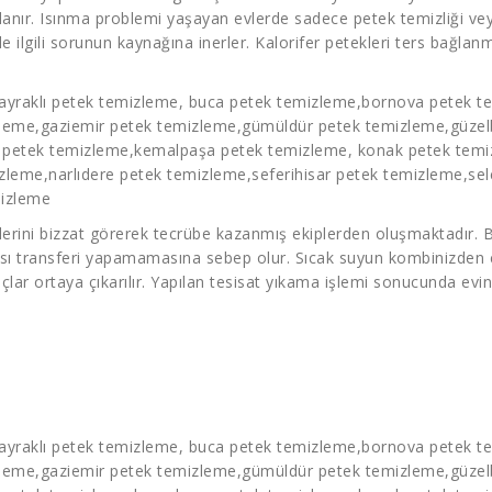
anır. Isınma problemi yaşayan evlerde sadece petek temizliği vey
e ilgili sorunun kaynağına inerler. Kalorifer petekleri ters bağlanm
ayraklı
petek temizleme
, buca
petek temizleme
,bornova
petek t
zleme
,gaziemir
petek temizleme
,gümüldür
petek temizleme
,güze
a
petek temizleme
,kemalpaşa
petek temizleme
, konak
petek tem
izleme
,narlıdere
petek temizleme
,seferihisar
petek temizleme
,se
mizleme
ini bizzat görerek tecrübe kazanmış ekiplerden oluşmaktadır. Ba
ısı transferi yapamamasına sebep olur. Sıcak suyun kombinizden çı
r ortaya çıkarılır. Yapılan tesisat yıkama işlemi sonucunda evini
ayraklı
petek temizleme
, buca
petek temizleme
,bornova
petek t
zleme
,gaziemir
petek temizleme
,gümüldür
petek temizleme
,güze