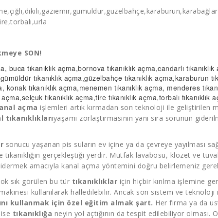
eşme,çiğli,dikili,gaziemir,gümüldür,güzelbahçe,karaburun,karabağ
e,torbalı,urla
ökmeye SON!
ma
, buca
tıkanıklık açma
,bornova
tıkanıklık açma
,candarlı
tıkanıklı
,gümüldür
tıkanıklık açma
,güzelbahçe
tıkanıklık açma
,karaburun
tı
a
, konak
tıkanıklık açma
,menemen
tıkanıklık açma
, menderes
tıka
ık açma
,selçuk
tıkanıklık açma
,tire
tıkanıklık açma
,torbalı
tıkanıklık 
anal açma
işlemleri artık kırmadan son teknoloji ile geliştirile
l tıkanıklıkları
yaşamı zorlaştırmasının yanı sıra sorunun gideril
r
sonucu yaşanan pis suların ev içine ya da çevreye yayılması sağl
 tıkanıklığın gerçekleştiği yerdir. Mutfak lavabosu, klozet ve tuva
idermek amacıyla kanal açma yöntemini doğru belirlemeniz gere
çok sık görülen bu tür
tıkanıklıklar
için hiçbir kırılma işlemine 
makinesi kullanılarak halledilebilir. Ancak son sistem ve teknoloji
nı kullanmak için özel eğitim almak şart.
Her firma ya da u
 ise
tıkanıklığa
neyin yol açtığının da tespit edilebiliyor olması.