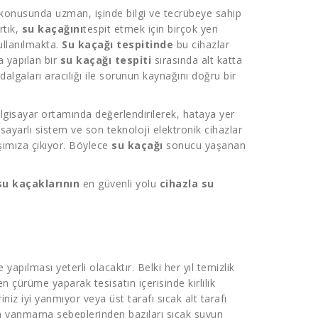
onusunda uzman, işinde bilgi ve tecrübeye sahip
rtık,
su kaçağını
tespit etmek için birçok yeri
ullanılmakta.
Su kaçağı tespitinde
bu cihazlar
a yapılan bir
su kaçağı tespiti
sırasında alt katta
algaları aracılığı ile sorunun kaynağını doğru bir
 bilgisayar ortamında değerlendirilerek, hataya yer
sayarlı sistem ve son teknoloji elektronik cihazlar
rşımıza çıkıyor. Böylece
su kaçağı
sonucu yaşanan
su kaçaklarının
en güvenli yolu
cihazla su
apılması yeterli olacaktır. Belki her yıl temizlik
ten çürüme yaparak tesisatın içerisinde kirlilik
z iyi yanmıyor veya üst tarafı sıcak alt tarafı
da yanmama sebeplerinden bazıları sıcak suyun