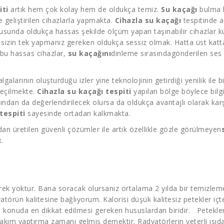
iti
artık hem çok kolay hem de oldukça temiz.
Su kaçağı
bulma k
e geliştirilen cihazlarla yapmakta.
Cihazla su kaçağı
tespitinde a
unda oldukça hassas şekilde ölçüm yapan taşınabilir cihazlar k
 sizin tek yapmanız gereken oldukça sessiz olmak. Hatta üst katt
e bu hassas cihazlar,
su kaçağını
dinleme sırasındagönderilen ses d
lgalarının oluşturduğu izler yine teknolojinin getirdiği yenilik ile
geçilmekte.
Cihazla su kaçağı tespiti
yapılan bölge böylece bilgi
ısından da değerlendirilecek olursa da oldukça avantajlı olarak ka
tespiti
sayesinde ortadan kalkmakta.
n üretilen güvenli çözümler ile artık özellikle gözle görülmeyen
.
rek yoktur. Bana soracak olursanız ortalama 2 yılda bir temizleme y
atörün kalitesine bağlıyorum. Kalorisi düşü
k kalitesiz petekler iç
konuda en dikkat edilmesi gereken hususlardan biridir. Peteklerini
bakım yaptırma zamanı gelmiş demektir. Radyatörlerin yeterli ısı