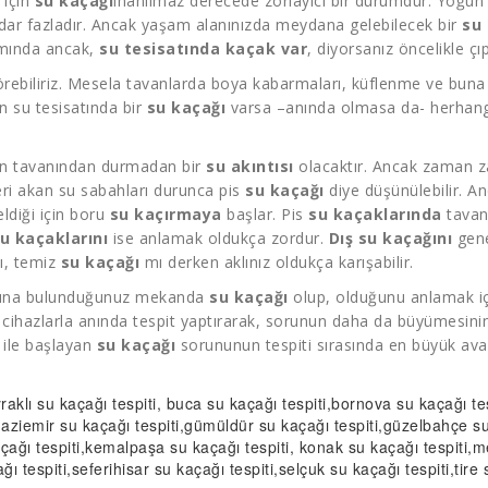
 için
su kaçağı
inanılmaz derecede zorlayıcı bir durumdur. Yoğun
kadar fazladır. Ancak yaşam alanınızda meydana gelebilecek bir
su
amında ancak,
su tesisatında kaçak var
, diyorsanız öncelikle çıp
rebiliriz. Mesela tavanlarda boya kabarmaları, küflenme ve buna b
n su tesisatında bir
su kaçağı
varsa –anında olmasa da- herhangi 
ın tavanından durmadan bir
su akıntısı
olacaktır. Ancak zaman z
eri akan su sabahları durunca pis
su kaçağı
diye düşünülebilir. A
ldiği için boru
su kaçırmaya
başlar. Pis
su kaçaklarında
tavan
u kaçaklarını
ise anlamak oldukça zordur.
Dış su kaçağını
gene
, temiz
su kaçağı
mı derken aklınız oldukça karışabilir.
 adına bulunduğunuz mekanda
su kaçağı
olup, olduğunu anlamak iç
cihazlarla anında tespit yaptırarak, sorunun daha da büyümesinin 
 ile başlayan
su kaçağı
sorununun tespiti sırasında en büyük avan
raklı
su kaçağı tespiti
, buca
su kaçağı tespiti
,bornova
su kaçağı tes
gaziemir
su kaçağı tespiti
,gümüldür
su kaçağı tespiti
,güzelbahçe
su
çağı tespiti
,kemalpaşa
su kaçağı tespiti
, konak
su kaçağı tespiti
,
ğı tespiti
,seferihisar
su kaçağı tespiti
,selçuk
su kaçağı tespiti
,tire