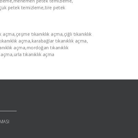
izleme
,menemen
petek temizleme
,
lçuk
petek temizleme
,tire
petek
ık açma
,çeşme
tıkanıklık açma
,çiğli
tıkanıklık
tıkanıklık açma
,karabağlar
tıkanıklık açma
,
kanıklık açma
,mordoğan
tıkanıklık
k açma
,urla tıkanıklık açma
RMASI