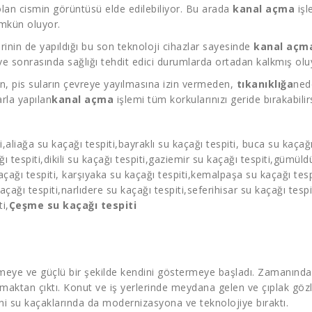
lan cismin görüntüsü elde edilebiliyor. Bu arada
kanal açma
işl
ümkün oluyor.
rinin de yapıldığı bu son teknoloji cihazlar sayesinde
kanal açm
 ve sonrasında sağlığı tehdit edici durumlarda ortadan kalkmış olu
, pis suların çevreye yayılmasına izin vermeden,
tıkanıklığa
nede
rla yapılan
kanal açma
işlemi tüm korkularınızı geride bırakabilirs
i
,aliağa
su kaçağı tespiti
,bayraklı
su kaçağı tespiti
, buca
su kaçağı
ı tespiti
,dikili
su kaçağı tespiti
,gaziemir
su kaçağı tespiti
,gümüld
açağı tespiti
, karşıyaka
su kaçağı tespiti
,kemalpaşa
su kaçağı tesp
açağı tespiti
,narlıdere
su kaçağı tespiti
,seferihisar
su kaçağı tespi
i,
Çeşme su kaçağı tespiti
irmeye ve güçlü bir şekilde kendini göstermeye başladı. Zamanında 
lmaktan çıktı. Konut ve iş yerlerinde meydana gelen ve çıplak g
rini su kaçaklarında da modernizasyona ve teknolojiye bıraktı.