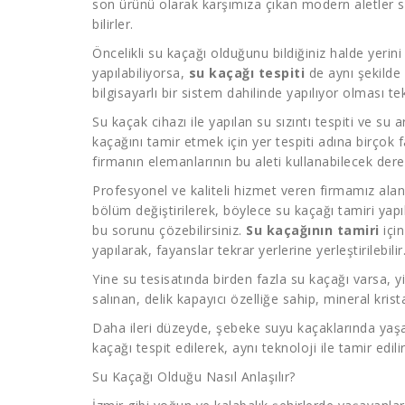
son ürünü olarak karşımıza çıkan modern aletler 
bilirler.
Öncelikli su kaçağı olduğunu bildiğiniz halde yeri
yapılabiliyorsa,
su kaçağı tespiti
de aynı şekilde 
bilgisayarlı bir sistem dahilinde yapılıyor olması t
Su kaçak cihazı ile yapılan su sızıntı tespiti ve s
kaçağını tamir etmek için yer tespiti adına birçok 
firmanın elemanlarının bu aleti kullanabilecek dere
Profesyonel ve kaliteli hizmet veren firmamız ala
bölüm değiştirilerek, böylece su kaçağı tamiri yapı
bu sorunu çözebilirsiniz.
Su kaçağının tamiri
için
yapılarak, fayanslar tekrar yerlerine yerleştirilebilir
Yine su tesisatında birden fazla su kaçağı varsa, yi
salınan, delik kapayıcı özelliğe sahip, mineral krista
Daha ileri düzeyde, şebeke suyu kaçaklarında yaşa
kaçağı tespit edilerek, aynı teknoloji ile tamir edilir
Su Kaçağı Olduğu Nasıl Anlaşılır?