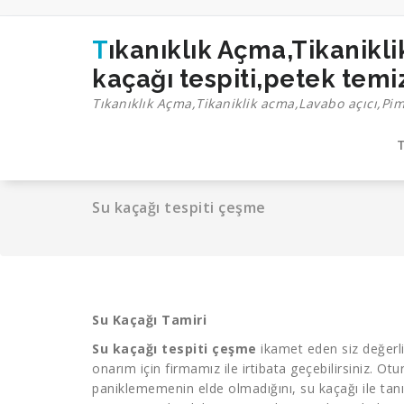
İçeriğe
geç
Tıkanıklık Açma,Tikaniklik acma,Lavabo açıcı,Pimaş açma,Tıkalı boru açma,Su
kaçağı tespiti,petek tem
Tıkanıklık Açma,Tikaniklik acma,Lavabo açıcı,Pi
T
Su kaçağı tespiti çeşme
Su Kaçağı Tamiri
Su kaçağı tespiti çeşme
ikamet eden siz değerli
onarım için firmamız ile irtibata geçebilirsiniz. Ot
paniklememenin elde olmadığını, su kaçağı ile tanışa