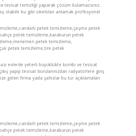
a tesisat temizliği yaparak çözüm bulamazsınız.
ış olabilir bu gibi sıkıntıları anlamak profesyonel
emizleme
,candarlı
petek temizleme
,çeşme
petek
lbahçe
petek temizleme,
karaburun
petek
izleme
,menemen
petek temizleme
,
lçuk
petek temizleme
,tire
petek
zı evlerde yeterli büyüklükte kombi ve tesisat
kış yapıp tesisat borularınızdan radyatörlere giriş
ze gelen firma yada şahıslar bu tür açıklamaları
emizleme
,candarlı
petek temizleme
,çeşme
petek
lbahçe
petek temizleme,
karaburun
petek