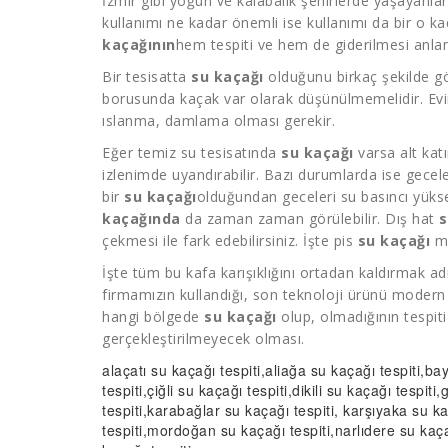
İzmir gibi yoğun ve kalabalık şehirlerde yaşayanlar
kullanımı ne kadar önemli ise kullanımı da bir o 
kaçağının
hem tespiti ve hem de giderilmesi anl
Bir tesisatta
su kaçağı
olduğunu birkaç şekilde gö
borusunda kaçak var olarak düşünülmemelidir. Evi
ıslanma, damlama olması gerekir.
Eğer temiz su tesisatında
su kaçağı
varsa alt kat
izlenimde uyandırabilir. Bazı durumlarda ise gecel
bir
su kaçağı
olduğundan geceleri su basıncı yükse
kaçağında
da zaman zaman görülebilir. Dış hat
s
çekmesi ile fark edebilirsiniz. İşte pis
su kaçağı
mı
İşte tüm bu kafa karışıklığını ortadan kaldırmak
firmamızın kullandığı, son teknoloji ürünü modern 
hangi bölgede
su kaçağı
olup, olmadığının tespiti
gerçekleştirilmeyecek olması.
alaçatı
su kaçağı tespiti
,aliağa
su kaçağı tespiti
,bay
tespiti
,çiğli
su kaçağı tespiti
,dikili
su kaçağı tespiti
,
tespiti
,karabağlar
su kaçağı tespiti
, karşıyaka
su ka
tespiti
,mordoğan
su kaçağı tespiti
,narlıdere
su kaça