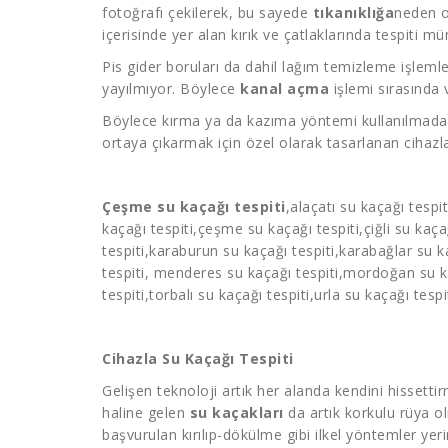
fotoğrafı çekilerek, bu sayede
tıkanıklığa
neden o
içerisinde yer alan kırık ve çatlaklarında tespiti m
Pis gider boruları da dahil lağım temizleme işlemle
yayılmıyor. Böylece
kanal açma
işlemi sırasında
Böylece kırma ya da kazıma yöntemi kullanılmadan
ortaya çıkarmak için özel olarak tasarlanan cihazla
Çeşme su kaçağı tespiti
,alaçatı
su kaçağı tespit
kaçağı tespiti
,çeşme
su kaçağı tespiti
,çiğli
su kaçağ
tespiti
,karaburun
su kaçağı tespiti
,karabağlar
su k
tespiti
, menderes
su kaçağı tespiti
,mordoğan
su k
tespiti
,torbalı
su kaçağı tespiti
,urla su kaçağı tespit
Cihazla Su Kaçağı Tespiti
Gelişen teknoloji artık her alanda kendini hissett
haline gelen
su kaçakları
da artık korkulu rüya o
başvurulan kırılıp-dökülme gibi ilkel yöntemler ye