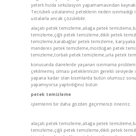
yeterli hızda sirkülasyon yapamamasından kaynakl
Tecrübeli ustalarımız peteklerin neden ısınmadığı il
ustalarla ancak çözülebilir.
alaçatı
petek temizleme
,aliağa
petek temizleme
,b
temizleme
,çiğli
petek temizleme
,dikili
petek temi
temizleme
,karabağlar
petek temizleme
, karşıyak
menderes
petek temizleme
,mordoğan
petek tem
temizleme
,torbalı
petek temizleme
,urla petek te
konusunda dairelerde yaşanan ısınmama problemler
çekilmemiş olması peteklerinizin gerekli seviyede 
yapana kadar olan kısımlarda bütün olumsuz sonuçla
yapamıyorsa yaptırdığınız bütün
petek temizleme
işlemlerini bir daha gözden geçirmenizi öneririz.
alaçatı
petek temizleme
,aliağa
petek temizleme
,b
temizleme
,çiğli
petek temizleme
,dikili
petek temi