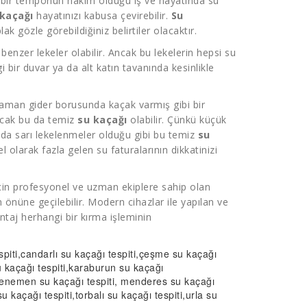
 bir temponun hakim olduğu iş ve hayatında su
 kaçağı
hayatınızı kabusa çevirebilir.
Su
lak gözle görebildiğiniz belirtiler olacaktır.
enzer lekeler olabilir. Ancak bu lekelerin hepsi su
bir duvar ya da alt katın tavanında kesinlikle
aman gider borusunda kaçak varmış gibi bir
ncak bu da temiz
su kaçağı
olabilir. Çünkü küçük
da sarı lekelenmeler olduğu gibi bu temiz
su
l olarak fazla gelen su faturalarının dikkatinizi
in profesyonel ve uzman ekiplere sahip olan
önüne geçilebilir. Modern cihazlar ile yapılan ve
taj herhangi bir kırma işleminin
piti
,candarlı
su kaçağı tespiti
,çeşme
su kaçağı
 kaçağı tespiti
,karaburun
su kaçağı
menemen
su kaçağı tespiti
, menderes
su kaçağı
su kaçağı tespiti
,torbalı
su kaçağı tespiti
,urla su