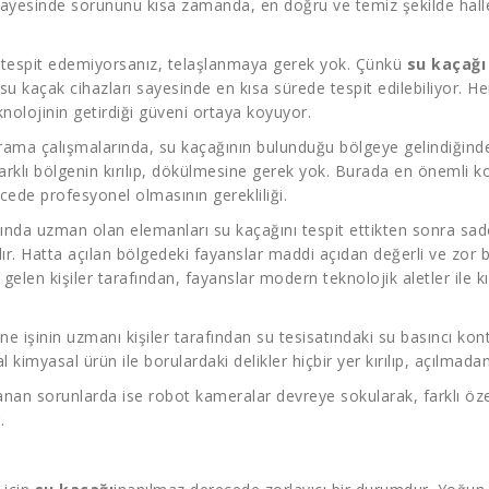
sayesinde sorununu kısa zamanda, en doğru ve temiz şekilde halle
ni tespit edemiyorsanız, telaşlanmaya gerek yok. Çünkü
su kaçağı
su kaçak cihazları sayesinde en kısa sürede tespit edilebiliyor. 
eknolojinin getirdiği güveni ortaya koyuyor.
u arama çalışmalarında, su kaçağının bulunduğu bölgeye gelindiğind
farklı bölgenin kırılıp, dökülmesine gerek yok. Burada en önemli k
cede profesyonel olmasının gerekliliği.
nında uzman olan elemanları su kaçağını tespit ettikten sonra sad
lır. Hatta açılan bölgedeki fayanslar maddi açıdan değerli ve zor b
 gelen kişiler tarafından, fayanslar modern teknolojik aletler ile
.
ne işinin uzmanı kişiler tarafından su tesisatındaki su basıncı kon
l kimyasal ürün ile borulardaki delikler hiçbir yer kırılıp, açılmada
nan sorunlarda ise robot kameralar devreye sokularak, farklı öze
.