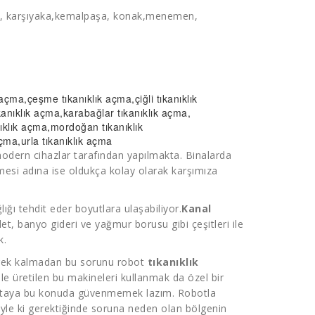
lar, karşıyaka,kemalpaşa, konak,menemen,
k açma
,çeşme
tıkanıklık açma
,çiğli
tıkanıklık
kanıklık açma
,karabağlar
tıkanıklık açma
,
nıklık açma
,mordoğan
tıkanıklık
açma
,urla tıkanıklık açma
n modern cihazlar tarafından yapılmakta. Binalarda
mesi adına ise oldukça kolay olarak karşımıza
ığı tehdit eder boyutlara ulaşabiliyor.
Kanal
let, banyo gideri ve yağmur borusu gibi çeşitleri ile
k.
gerek kalmadan bu sorunu robot
tıkanıklık
 ile üretilen bu makineleri kullanmak da özel bir
staya bu konuda güvenmemek lazım. Robotla
 Öyle ki gerektiğinde soruna neden olan bölgenin