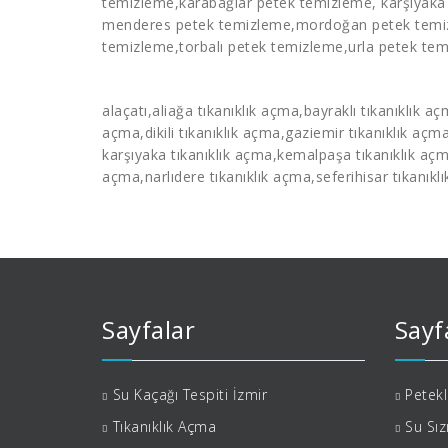
temizleme
,karabağlar
petek temizleme
, karşıyak
menderes
petek temizleme
,mordoğan
petek tem
temizleme
,torbalı
petek temizleme
,urla petek te
alaçatı,aliağa
tıkanıklık açma
,bayraklı
tıkanıklık a
açma
,dikili
tıkanıklık açma
,gaziemir
tıkanıklık açm
karşıyaka
tıkanıklık açma
,kemalpaşa
tıkanıklık aç
açma
,narlıdere
tıkanıklık açma
,seferihisar
tıkanıkl
Sayfalar
Sayf
Su Kaçağı Tespiti İzmir
Petek
Tıkanıklık Açma
Su Sız