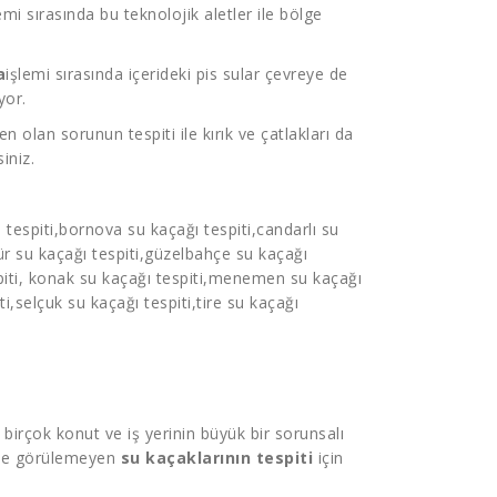
emi sırasında bu teknolojik aletler ile bölge
a
işlemi sırasında içerideki pis sular çevreye de
yor.
n olan sorunun tespiti ile kırık ve çatlakları da
iniz.
 tespiti
,bornova
su kaçağı tespiti
,candarlı
su
ür
su kaçağı tespiti
,güzelbahçe
su kaçağı
iti
, konak
su kaçağı tespiti
,menemen
su kaçağı
ti
,selçuk
su kaçağı tespiti
,tire
su kaçağı
birçok konut ve iş yerinin büyük bir sorunsalı
özle görülemeyen
su kaçaklarının tespiti
için