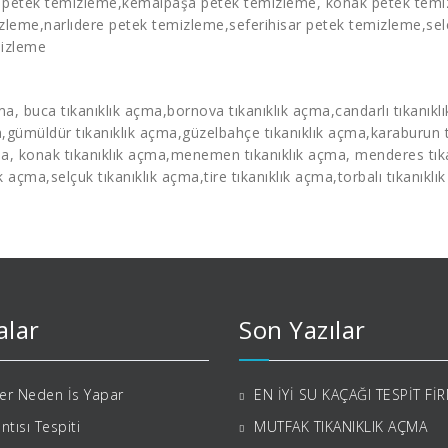
a
petek temizleme
,kemalpaşa
petek temizleme
, konak
petek tem
izleme
,narlıdere
petek temizleme
,seferihisar
petek temizleme
,se
mizleme
çma
, buca
tıkanıklık açma
,bornova
tıkanıklık açma
,candarlı
tıkanıkl
a
,gümüldür
tıkanıklık açma
,güzelbahçe
tıkanıklık açma
,karaburun
ma
, konak
tıkanıklık açma
,menemen
tıkanıklık açma
, menderes
tı
ık açma
,selçuk
tıkanıklık açma
,tire
tıkanıklık açma
,torbalı
tıkanıklı
alar
Son Yazılar
ler Neden İs Yapar
EN İYİ SU KAÇAĞI TESPİT Fİ
ıntısı Tespiti
MUTFAK TIKANIKLIK AÇMA