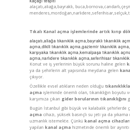
kaçağı tespiti
alaçatı,aliağa,bayraklı, buca,bornova,candarlı,ç
menderes,mordoğan,narlıdere,seferihisar,selçuk,tir
Tıkalı Kanal açma işlemlerinde artık kırıp d
alaçatı,aliağa
tıkanıklık açma
,bayraklı
tıkanıklık aç
açma
,dikili
tıkanıklık açma
,gaziemir
tıkanıklık açma
karşıyaka
tıkanıklık açma
,kemalpaşa
tıkanıklık açm
açma
,narlıdere
tıkanıklık açma
,seferihisar
tıkanıkl
Konut ve iş yerlerinin büyük sorunu haline gelen
k
ya da şehirlerin alt yapısında meydana gelen
kana
çıkıyor.
Özellikle evsel atıkların neden olduğu
tıkanıklıkla
açma
işleminde önemli olan, tıkanıklığın boyutu ve
karşımıza çıkan
gider borularının tıkanıklığını
g
Bugün İstanbul gibi büyük ve kalabalık şehirlerde 
açma
cihazı, yüksek basınçlı su jeti ya da yıkama 
uzmanlık istemekte. Çünkü
kanal açma cihazları
yapılan
kanal açma
hizmetinde önemli bir ayrıntı