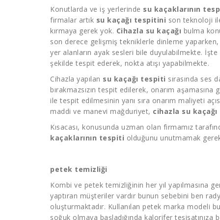
Konutlarda ve iş yerlerinde
su kaçaklarının tesp
firmalar artık
su kaçağı tespitini
son teknoloji il
kırmaya gerek yok.
Cihazla su kaçağı
bulma konus
son derece gelişmiş tekniklerle dinleme yaparken,
yer alanların ayak sesleri bile duyulabilmekte. İşt
şekilde tespit ederek, nokta atışı yapabilmekte.
Cihazla yapılan
su kaçağı tespiti
sırasında ses da
bırakmazsızın tespit edilerek, onarım aşamasına 
ile tespit edilmesinin yanı sıra onarım maliyeti aç
maddi ve manevi mağduriyet,
cihazla su kaçağı 
Kısacası, konusunda uzman olan firmamız tarafında
kaçaklarının tespiti
olduğunu unutmamak gerek
petek temizliği
Kombi ve
petek temizliğinin
her yıl yapılmasına ge
yaptıran müşteriler vardır bunun sebebini ben rady
oluşturmaktadır. Kullanılan petek marka modeli bu 
soğuk olmaya başladığında kalorifer tesisatınıza 