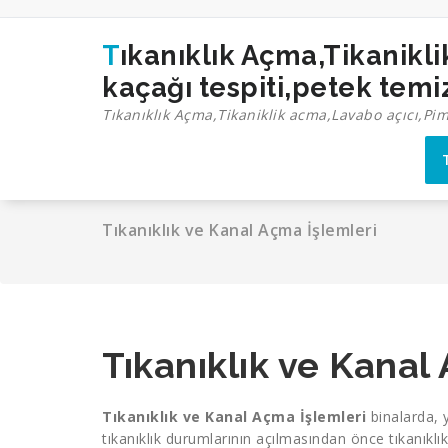
İçeriğe
geç
Tıkanıklık Açma,Tikaniklik acma,Lavabo açıcı,Pimaş açma,Tıkalı boru açma,Su
kaçağı tespiti,petek tem
Tıkanıklık Açma,Tikaniklik acma,Lavabo açıcı,Pi
Tıkanıklık ve Kanal Açma İşlemleri
Tıkanıklık ve Kanal
Tıkanıklık ve Kanal Açma İşlemleri
binalarda, y
tıkanıklık durumlarının açılmasından önce tıkanık