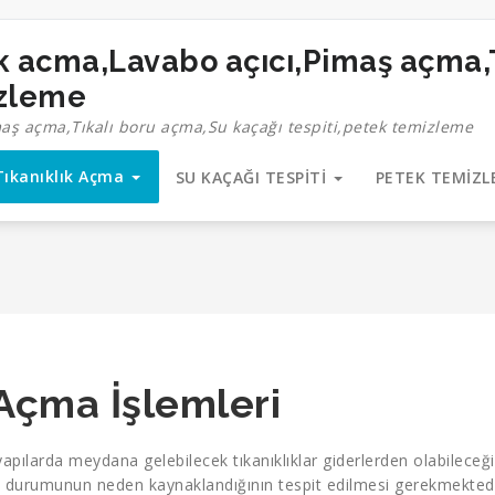
izleme
maş açma,Tıkalı boru açma,Su kaçağı tespiti,petek temizleme
Tıkanıklık Açma
SU KAÇAĞI TESPİTİ
PETEK TEMİZ
 Açma İşlemleri
apılarda meydana gelebilecek tıkanıklıklar giderlerden olabileceğ
lık durumunun neden kaynaklandığının tespit edilmesi gerekmektedi