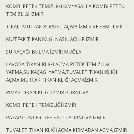
KOMBİ PETEK TEMİZLİĞİ KİMYASALLA KOMBİ PETEK
TEMİZLİĞİ İZMİR
TIKALI MUTFAK BORUSU AÇMA İZMİR VE SEMTLERİ
MUTFAK TIKANIKLĞI NASIL AÇILIR İZMİR
SU KAÇAĞI BULMA İZMİR MUĞLA
LAVOBA TIKANIKLIĞI AÇMA PETEK TEMİZLİĞİ
YAPMA,SU KAÇAĞİ YAPMA,TUVALET TIKANIKLIĞI
AÇMA MUTFAK TIKANIKLIĞI AÇMAİZMİR
PİMAŞ TIKANIKLIĞI İZMİR BORNOVA
KOMBİ PETEK TEMİZLİĞİ İZMİR
PAZAR GÜNLERİ TESİSATÇI BORNOVA İZMİR
TUVALET TIKANIKLIĞİ AÇMA KIRMADAN AÇMA İZMİR