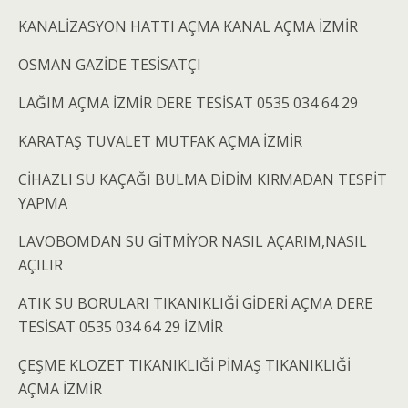
KANALİZASYON HATTI AÇMA KANAL AÇMA İZMİR
OSMAN GAZİDE TESİSATÇI
LAĞIM AÇMA İZMİR DERE TESİSAT 0535 034 64 29
KARATAŞ TUVALET MUTFAK AÇMA İZMİR
CİHAZLI SU KAÇAĞI BULMA DİDİM KIRMADAN TESPİT
YAPMA
LAVOBOMDAN SU GİTMİYOR NASIL AÇARIM,NASIL
AÇILIR
ATIK SU BORULARI TIKANIKLIĞİ GİDERİ AÇMA DERE
TESİSAT 0535 034 64 29 İZMİR
ÇEŞME KLOZET TIKANIKLIĞİ PİMAŞ TIKANIKLIĞİ
AÇMA İZMİR