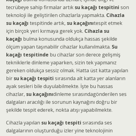
tecrübeye sahip firmalar artık
su kaçağı tespitini
son
teknoloji ile geliştirilen cihazlarla yapmakta.
Cihazla
su kaçağı
tespitinde artık,
su kaçağını
tespit etmek
için birçok yeri kırmaya gerek yok.
Cihazla su
kaçağı
bulma konusunda oldukça hassas şekilde
ölçüm yapan taşınabilir cihazlar kullanılmakta.
Su
kaçağı tespitinde
bu cihazlar son derece gelişmiş
tekniklerle dinleme yaparken, sizin tek yapmanız
gereken oldukça sessiz olmak. Hatta üst katta yapılan
bir
su kaçağı tespiti
sırasında alt katta yer alanların
ayak sesleri bile duyulabilmekte. İşte bu hassas
cihazlar,
su kaçağını
dinleme sırasındagönderilen ses
dalgaları aracılığı ile sorunun kaynağını doğru bir
şekilde tespit ederek, nokta atışı yapabilmekte.
Cihazla yapılan
su kaçağı tespiti
sırasında ses
dalgalarının oluşturduğu izler yine teknolojinin