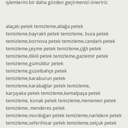
işlemlerini bir daha gözden geçirmenizi öneririz.
alaçatı
petek temizleme
,aliağa
petek
temizleme
,bayraklı
petek temizleme
, buca
petek
temizleme
,bornova
petek temizleme
,candarlı
petek
temizleme
,çeşme
petek temizleme
,çiğli
petek
temizleme
,dikili
petek temizleme
,gaziemir
petek
temizleme
,gümüldür
petek
temizleme
,güzelbahçe
petek
temizleme,
karaburun
petek
temizleme
,karabağlar
petek temizleme
,
karşıyaka
petek temizleme
,kemalpaşa
petek
temizleme
, konak
petek temizleme
,menemen
petek
temizleme
, menderes
petek
temizleme
,mordoğan
petek temizleme
,narlıdere
petek
temizleme
,seferihisar
petek temizleme
,selçuk
petek