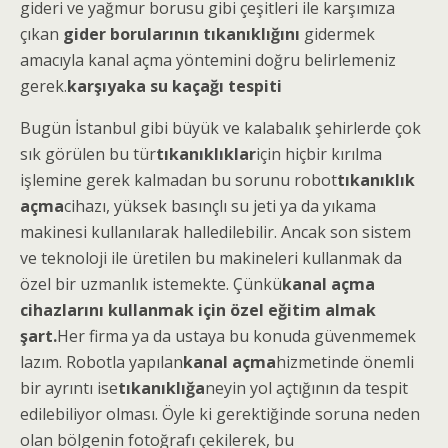
gideri ve yağmur borusu gibi çeşitleri ile karşımıza
çıkan
gider borularının tıkanıklığını
gidermek
amacıyla kanal açma yöntemini doğru belirlemeniz
gerek.
karşıyaka su kaçağı tespiti
Bugün İstanbul gibi büyük ve kalabalık şehirlerde çok
sık görülen bu tür
tıkanıklıklar
için hiçbir kırılma
işlemine gerek kalmadan bu sorunu robot
tıkanıklık
açma
cihazı, yüksek basınçlı su jeti ya da yıkama
makinesi kullanılarak halledilebilir. Ancak son sistem
ve teknoloji ile üretilen bu makineleri kullanmak da
özel bir uzmanlık istemekte. Çünkü
kanal açma
cihazlarını kullanmak için özel eğitim almak
şart.
Her firma ya da ustaya bu konuda güvenmemek
lazım. Robotla yapılan
kanal açma
hizmetinde önemli
bir ayrıntı ise
tıkanıklığa
neyin yol açtığının da tespit
edilebiliyor olması. Öyle ki gerektiğinde soruna neden
olan bölgenin fotoğrafı çekilerek, bu