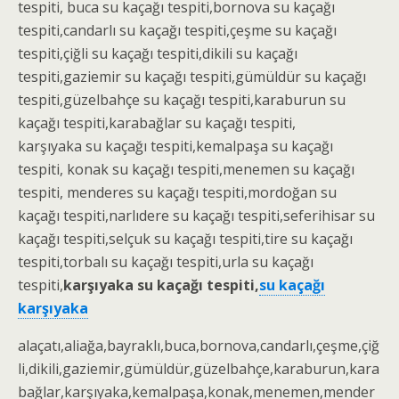
tespiti
, buca
su kaçağı tespiti
,bornova
su kaçağı
tespiti
,candarlı
su kaçağı tespiti
,çeşme
su kaçağı
tespiti
,çiğli
su kaçağı tespiti
,dikili
su kaçağı
tespiti
,gaziemir
su kaçağı tespiti
,gümüldür
su kaçağı
tespiti
,güzelbahçe
su kaçağı tespiti
,karaburun
su
kaçağı tespiti
,karabağlar
su kaçağı tespiti
,
karşıyaka
su kaçağı tespiti
,kemalpaşa
su kaçağı
tespiti
, konak
su kaçağı tespiti
,menemen
su kaçağı
tespiti
, menderes
su kaçağı tespiti
,mordoğan
su
kaçağı tespiti
,narlıdere
su kaçağı tespiti
,seferihisar
su
kaçağı tespiti
,selçuk
su kaçağı tespiti
,tire
su kaçağı
tespiti
,torbalı
su kaçağı tespiti
,urla su kaçağı
tespiti,
karşıyaka su kaçağı tespiti,
su kaçağı
karşıyaka
alaçatı,aliağa,bayraklı,buca,bornova,candarlı,çeşme,çiğ
li,dikili,gaziemir,gümüldür,güzelbahçe,karaburun,kara
bağlar,karşıyaka,kemalpaşa,konak,menemen,mender