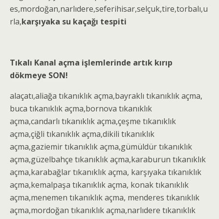
es,mordoğan,narlıdere,seferihisar,selçuk,tire,torbalı,u
rla,
karşıyaka su kaçağı tespiti
Tıkalı Kanal açma işlemlerinde artık kırıp
dökmeye SON!
alaçatı,aliağa
tıkanıklık açma
,bayraklı
tıkanıklık açma
,
buca
tıkanıklık açma
,bornova
tıkanıklık
açma
,candarlı
tıkanıklık açma
,çeşme
tıkanıklık
açma
,çiğli
tıkanıklık açma
,dikili
tıkanıklık
açma
,gaziemir
tıkanıklık açma
,gümüldür
tıkanıklık
açma
,güzelbahçe
tıkanıklık açma
,karaburun
tıkanıklık
açma
,karabağlar
tıkanıklık açma
, karşıyaka
tıkanıklık
açma
,kemalpaşa
tıkanıklık açma
, konak
tıkanıklık
açma
,menemen
tıkanıklık açma
, menderes
tıkanıklık
açma
,mordoğan
tıkanıklık açma
,narlıdere
tıkanıklık