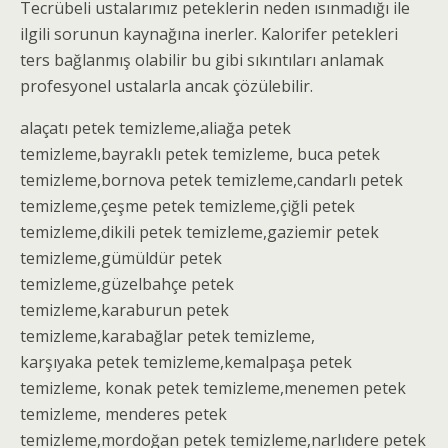
Tecrübeli ustalarımız peteklerin neden ısınmadığı ile
ilgili sorunun kaynağına inerler. Kalorifer petekleri
ters bağlanmış olabilir bu gibi sıkıntıları anlamak
profesyonel ustalarla ancak çözülebilir.
alaçatı
petek temizleme
,aliağa
petek
temizleme
,bayraklı
petek temizleme
, buca
petek
temizleme
,bornova
petek temizleme
,candarlı
petek
temizleme
,çeşme
petek temizleme
,çiğli
petek
temizleme
,dikili
petek temizleme
,gaziemir
petek
temizleme
,gümüldür
petek
temizleme
,güzelbahçe
petek
temizleme,
karaburun
petek
temizleme
,karabağlar
petek temizleme
,
karşıyaka
petek temizleme
,kemalpaşa
petek
temizleme
, konak
petek temizleme
,menemen
petek
temizleme
, menderes
petek
temizleme
,mordoğan
petek temizleme
,narlıdere
petek