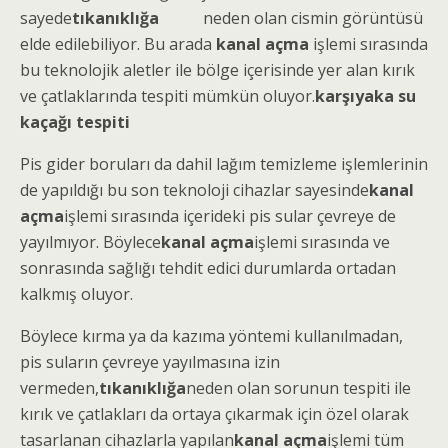
sayede
tıkanıklığa
neden olan cismin görüntüsü
elde edilebiliyor. Bu arada
kanal açma
işlemi sırasında
bu teknolojik aletler ile bölge içerisinde yer alan kırık
ve çatlaklarında tespiti mümkün oluyor.
karşıyaka su
kaçağı tespiti
Pis gider boruları da dahil lağım temizleme işlemlerinin
de yapıldığı bu son teknoloji cihazlar sayesinde
kanal
açma
işlemi sırasında içerideki pis sular çevreye de
yayılmıyor. Böylece
kanal açma
işlemi sırasında ve
sonrasında sağlığı tehdit edici durumlarda ortadan
kalkmış oluyor.
Böylece kırma ya da kazıma yöntemi kullanılmadan,
pis suların çevreye yayılmasına izin
vermeden,
tıkanıklığa
neden olan sorunun tespiti ile
kırık ve çatlakları da ortaya çıkarmak için özel olarak
tasarlanan cihazlarla yapılan
kanal açma
işlemi tüm