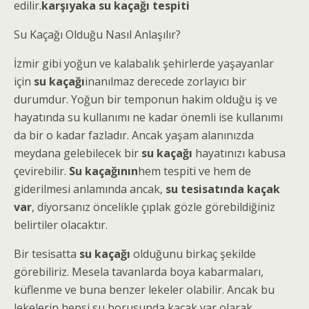
edilir.
karşıyaka su kaçağı tespiti
Su Kaçağı Olduğu Nasıl Anlaşılır?
İzmir gibi yoğun ve kalabalık şehirlerde yaşayanlar
için
su kaçağı
inanılmaz derecede zorlayıcı bir
durumdur. Yoğun bir temponun hakim olduğu iş ve
hayatında su kullanımı ne kadar önemli ise kullanımı
da bir o kadar fazladır. Ancak yaşam alanınızda
meydana gelebilecek bir
su kaçağı
hayatınızı kabusa
çevirebilir.
Su kaçağının
hem tespiti ve hem de
giderilmesi anlamında ancak,
su tesisatında kaçak
var
, diyorsanız öncelikle çıplak gözle görebildiğiniz
belirtiler olacaktır.
Bir tesisatta
su kaçağı
olduğunu birkaç şekilde
görebiliriz. Mesela tavanlarda boya kabarmaları,
küflenme ve buna benzer lekeler olabilir. Ancak bu
lekelerin hepsi su borusunda kaçak var olarak