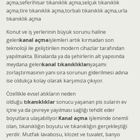
açma
,seferihisar
tıkanıklık açma
,selçuk
tıkanıklık
açma
,tire
tıkanıklık açma
,torbalı
tıkanıklık açma
,urla
tıkanıklık açma
Konut ve iş yerlerinin büyük sorunu haline
gelen
kanal açma
işlemleri artık kırmadan son
teknoloji ile geliştirilen modern cihazlar tarafından
yapılmakta. Binalarda ya da şehirlerin alt yapısında
meydana gelen
kanal tıkanıklıkları
yaşamı
zorlaştırmasının yanı sıra sorunun giderilmesi adına
ise oldukça kolay olarak karşımıza çıkıyor.
Özellikle evsel atıkların neden
olduğu
tıkanıklıklar
sonucu yaşanan pis suların ev
içine ya da çevreye yayılması sağlığı tehdit eder
boyutlara ulaşabiliyor.
Kanal açma
işleminde önemli
olan, tıkanıklığın boyutu ve tıkanıklığın gerçekleştiği
yerdir. Mutfak lavabosu, klozet ve tuvalet, banyo