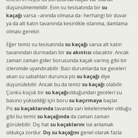
düşünülmemelidir. Evin su tesisatında bir
su
kaçağı
varsa –anında olmasa da- herhangi bir duvar
ya da alt katın tavanında kesinlikle ıslanma, damlama
olması gerekir.
Eğer temiz su tesisatında
su kaçağı
varsa alt katın
tavanından durmadan bir
su akıntısı
olacaktır. Ancak
zaman zaman gider borusunda kaçak varmış gibi bir
izlenimde uyandırabilir. Bazı durumlarda ise geceleri
akan su sabahları durunca pis
su kaçağı
diye
düşünülebilir. Ancak bu da temiz
su kaçağı
olabilir.
Çünkü küçük bir
su kaçağı
olduğundan geceleri su
basıncı yükseldiği için boru
su kaçırmaya
başlar.
Pis
su kaçaklarında
tavanda sarı lekelenmeler olduğu
gibi bu temiz
su kaçağında
da zaman zaman
görülebilir. Dış hat
su kaçaklarını
ise anlamak
oldukça zordur.
Dış su kaçağını
genel olarak fazla