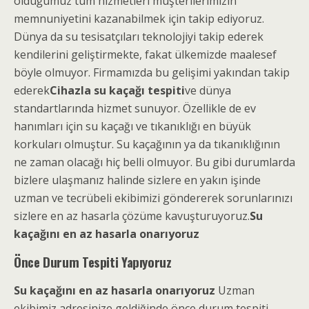
olduğumuz tüm hizmetleri müşterilerimizin
memnuniyetini kazanabilmek için takip ediyoruz.
Dünya da su tesisatçıları teknolojiyi takip ederek
kendilerini geliştirmekte, fakat ülkemizde maalesef
böyle olmuyor. Firmamızda bu gelişimi yakından takip
ederek
Cihazla su kaçağı tespiti
ve dünya
standartlarında hizmet sunuyor. Özellikle de ev
hanımları için su kaçağı ve tıkanıklığı en büyük
korkuları olmuştur. Su kaçağının ya da tıkanıklığının
ne zaman olacağı hiç belli olmuyor. Bu gibi durumlarda
bizlere ulaşmanız halinde sizlere en yakın işinde
uzman ve tecrübeli ekibimizi göndererek sorunlarınızı
sizlere en az hasarla çözüme kavuşturuyoruz.
Su
kaçağını en az hasarla onarıyoruz
Önce Durum Tespiti Yapıyoruz
Su kaçağını en az hasarla onarıyoruz
Uzman
ekibimiz adresinize geldiğinde önce durum tespiti