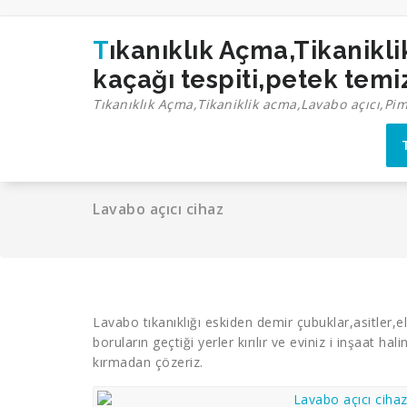
İçeriğe
geç
Tıkanıklık Açma,Tikaniklik acma,Lavabo açıcı,Pimaş açma,Tıkalı boru açma,Su
kaçağı tespiti,petek tem
Tıkanıklık Açma,Tikaniklik acma,Lavabo açıcı,Pi
Lavabo açıcı cihaz
Lavabo tıkanıklığı eskiden demir çubuklar,asitler,e
boruların geçtiği yerler kırılır ve eviniz i inşaat 
kırmadan çözeriz.