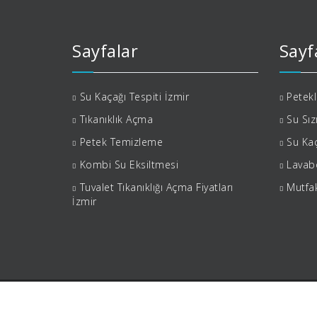
Sayfalar
Sayf
Su Kaçağı Tespiti İzmir
Petek
Tıkanıklık Açma
Su Sız
Petek Temizleme
Su Kaç
Kombi Su Eksiltmesi
Lavabo
Tuvalet Tıkanıklığı Açma Fiyatları
Mutfak
İzmir