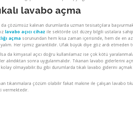
tıkalı lavabo açma
 da çözümsüz kalınan durumlarda uzman tesisatçılara başvurmak
ız
lavabo açıcı cihaz
ile sektörde üst düzey bilgili ustalara sah
klığı açma
sorunundan hem kısa zaman içerisinde, hem de en a
alım. Her işimiz garantilidir. Ufak büyük diye göz ardı etmeden t
lsa da kimyasal açıcı doğru kullanılamaz ise çok kötü yaralanmalar
er alındıktan sonra uygulanmalıdır. Tıkanan lavabo giderlerini aç
lay olmayabilir.Bu gibi durumlarda tıkalı lavabo giderini açmak
anan tıkanmalara çözüm olabilir fakat makine ile çalışan lavabo 
i vermektedir.