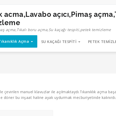
izleme
maş açma,Tıkalı boru açma,Su kaçağı tespiti,petek temizleme
Tıkanıklık Açma
SU KAÇAĞI TESPİTİ
PETEK TEMİZ
lle çevirilen manuel klavuzlar ile açılmaktaydı.Tıkanıklık açma ba
haline döner bu inşaat haline ayak uydurmak mecburiyetinde kalınırdı