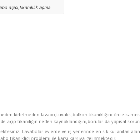
abo açıcı,tıkanıklık açma
meden kirletmeden lavabo,tuvalet,balkon tıkanıklığını önce kamera
ede açıp tıkanılığın neden kaynaklandığını,borular da yapısal soru
ektesiniz. Lavabolar evlerde ve iş yerlerinde en sık kullanılan ala
abo tıkanıklığı problemi ile karşı karşıya gelinmektedir.